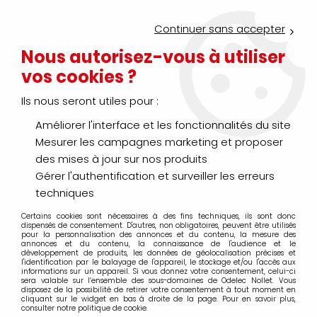
Service Click & Collect : commandez aujourd'hui avant 16h pour
un retrait en agence en 30 minutes
Continuer sans accepter
Nouveau client ?
Créez un compte pro
Nous autorisez-vous à utiliser
vos cookies ?
0
Ils nous seront utiles pour :
Améliorer l'interface et les fonctionnalités du site
>
Accueil
L'entreprise
Mesurer les campagnes marketing et proposer
36 ans
des mises à jour sur nos produits
Gérer l'authentification et surveiller les erreurs
D'EXPÉRIENCE
techniques
Certains cookies sont nécessaires à des fins techniques, ils sont donc
8
dispensés de consentement. D'autres, non obligatoires, peuvent être utilisés
pour la personnalisation des annonces et du contenu, la mesure des
annonces et du contenu, la connaissance de l'audience et le
développement de produits, les données de géolocalisation précises et
AGENCES
l'identification par le balayage de l'appareil, le stockage et/ou l'accès aux
informations sur un appareil. Si vous donnez votre consentement, celui-ci
sera valable sur l’ensemble des sous-domaines de Odelec Nollet. Vous
+ 80
disposez de la possibilité de retirer votre consentement à tout moment en
cliquant sur le widget en bas à droite de la page. Pour en savoir plus,
consulter notre politique de cookie.