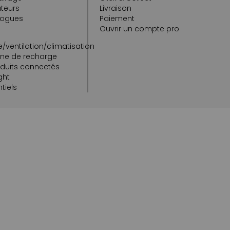
teurs
Livraison
logues
Paiement
Ouvrir un compte pro
/ventilation/climatisation
rne de recharge
oduits connectés
ght
tiels