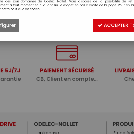
ble des sous-domaines de Odelec Nollet. Vous disposez de la possibilité de retir
ment à tout moment en cliquant sur le widget en bas à droite de la page. Pour en sav
 notre politique de cookie.
figurer
ACCEPTER T
E 5J/7J
PAIEMENT SÉCURISÉ
LIVRAI
garantie
CB, Client en compte...
Che
 DRIVE
ODELEC-NOLLET
PRODUI
L'entreprise
Etude écl