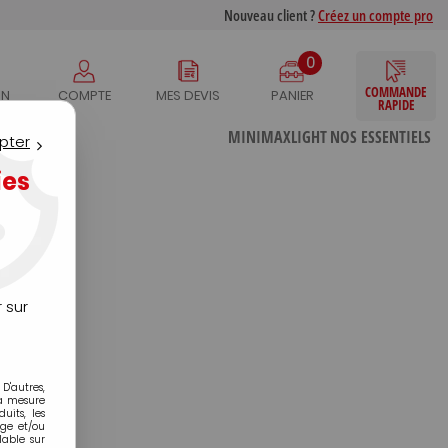
Nouveau client ?
Créez un compte pro
0
COMMANDE
IN
COMPTE
MES DEVIS
PANIER
RAPIDE
S
MINIMAXLIGHT
NOS ESSENTIELS
pter
ies
 sur
D'autres,
la mesure
its, les
age et/ou
lable sur