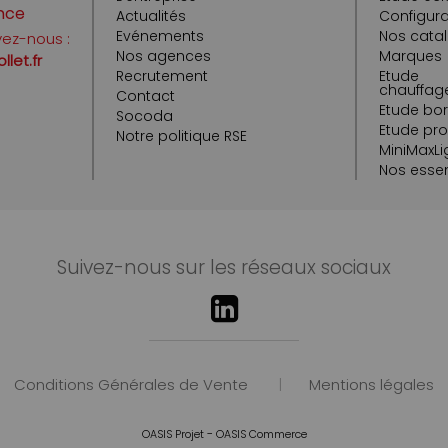
nce
Actualités
Configura
Evénements
Nos cata
vez-nous :
Nos agences
Marques
let.fr
Recrutement
Etude
chauffage
Contact
Etude bo
Socoda
Etude pr
Notre politique RSE
MiniMaxLi
Nos essen
Suivez-nous sur les réseaux sociaux
Conditions Générales de Vente
|
Mentions légales
-
OASIS Projet
OASIS Commerce