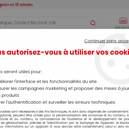
 agence en 30 minutes
MAGAS
S
CONFIGURATEURS
SERVICES
AGENCE
Continuer sans acce
s autorisez-vous à utiliser vos cook
Anti-adhésion
us seront utiles pour :
liorer l'interface et les fonctionnalités du site
urer les campagnes marketing et proposer des mises à jour
 produits
er l'authentification et surveiller les erreurs techniques
 cookies sont nécessaires à des fins techniques, ils sont donc dispensés de consentement. 
gatoires, peuvent être utilisés pour la personnalisation des annonces et du contenu, 
onces et du contenu, la connaissance de l'audience et le développement de produ
Aucune correspondance trouvée
de géolocalisation précises et l'identification par le balayage de l'appareil, le stock
aux informations sur un appareil. Si vous donnez votre consentement, celui-ci sera va