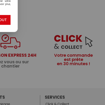
er votre
oir plus,
OUT
SON EXPRESS 24H
Votre commande
est prête
z vous ou sur
en 30 minutes !
chantier
TS
SERVICES
airage
Click & Collect