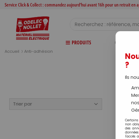
Service Click & Collect : commandez aujourd'hui avant 16h pour un retrait en
PRODUITS
CATALOGUE
>
Accueil
Anti-adhésion
Nou
?
Ils no
Amé
Mes
nos
Trier par
Gér
Certains
non obli
des ann
données 
l'accès 