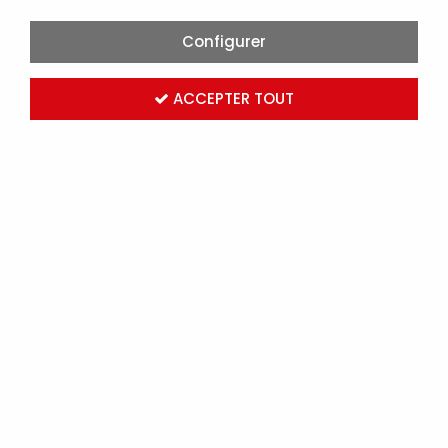
Configurer
ACCEPTER TOUT
BTE 50 PITONS DE REHABILITATION M8 (91996)
Marque :
RAM
Réf. RAM91996
Connectez-vous
pour voir les tarifs