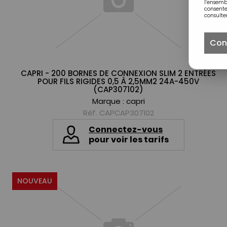
l’ensem
consente
consulter
Con
CAPRI - 200 BORNES DE CONNEXION SLIM 2 ENTRÉES
POUR FILS RIGIDES 0,5 À 2,5MM2 24A-450V
(CAP307102)
Marque :
capri
Réf. CAPCAP307102
Connectez-vous
pour voir les tarifs
NOUVEAU