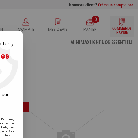
Nouveau client ?
Créez un compte pro
0
COMMANDE
IN
COMPTE
MES DEVIS
PANIER
RAPIDE
S
MINIMAXLIGHT
NOS ESSENTIELS
pter
ies
 sur
NOUVEAU
D'autres,
la mesure
its, les
age et/ou
lable sur