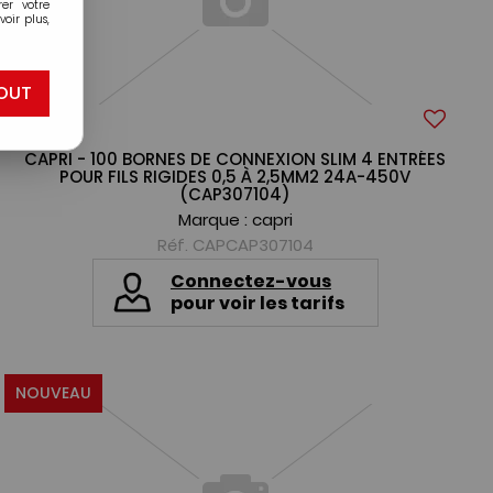
er votre
oir plus,
OUT
CAPRI - 100 BORNES DE CONNEXION SLIM 4 ENTRÉES
POUR FILS RIGIDES 0,5 À 2,5MM2 24A-450V
(CAP307104)
Marque :
capri
Réf. CAPCAP307104
Connectez-vous
pour voir les tarifs
NOUVEAU