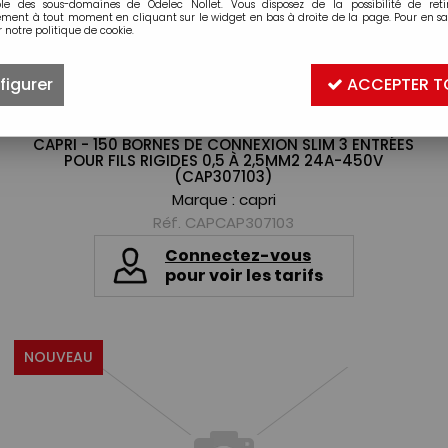
ble des sous-domaines de Odelec Nollet. Vous disposez de la possibilité de retir
ment à tout moment en cliquant sur le widget en bas à droite de la page. Pour en sav
 notre politique de cookie.
figurer
ACCEPTER T
CAPRI - 150 BORNES DE CONNEXION SLIM 3 ENTRÉES
POUR FILS RIGIDES 0,5 À 2,5MM2 24A-450V
(CAP307103)
Marque :
capri
Réf. CAPCAP307103
Connectez-vous
pour voir les tarifs
NOUVEAU