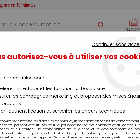
 agence en 30 minutes
MAGAS
S
CONFIGURATEURS
SERVICES
AGENCE
Continuer sans acce
s autorisez-vous à utiliser vos cook
Produits de la marque capri
us seront utiles pour :
12 articles sur
2000
liorer l'interface et les fonctionnalités du site
urer les campagnes marketing et proposer des mises à jour
 produits
NOUVEAU
er l'authentification et surveiller les erreurs techniques
 cookies sont nécessaires à des fins techniques, ils sont donc dispensés de consentement. 
gatoires, peuvent être utilisés pour la personnalisation des annonces et du contenu, 
onces et du contenu, la connaissance de l'audience et le développement de produ
de géolocalisation précises et l'identification par le balayage de l'appareil, le stock
aux informations sur un appareil. Si vous donnez votre consentement, celui-ci sera va