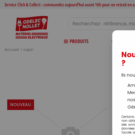
Service Click & Collect : commandez aujourd'hui avant 16h pour un retrait en
PRODUITS
CATALOGUE
>
Accueil
capri
Nou
?
Ils no
Amé
Mes
nos
NOUVEAU
Gér
Certains
non obli
des ann
données 
l'accès 