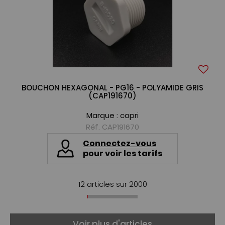
BOUCHON HEXAGONAL - PG16 - POLYAMIDE GRIS
(CAP191670)
Marque :
capri
Réf. CAP191670
Connectez-vous
pour voir les tarifs
12 articles sur
2000
Voir plus d'articles