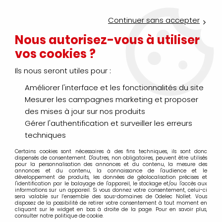
Service Click & Collect : commandez aujourd'hui avant 16h pour
un retrait en agence en 30 minutes
Continuer sans accepter
Nouveau client ?
Créez un compte pro
Nous autorisez-vous à utiliser
vos cookies ?
0
Ils nous seront utiles pour :
Améliorer l'interface et les fonctionnalités du site
>
>
Accueil
Conduit - Cheminement - Gaine
Conduit - Gaine - T
Mesurer les campagnes marketing et proposer
Accessoire pour tube - conduit
des mises à jour sur nos produits
Gérer l'authentification et surveiller les erreurs
- gaine
techniques
Certains cookies sont nécessaires à des fins techniques, ils sont donc
dispensés de consentement. D'autres, non obligatoires, peuvent être utilisés
pour la personnalisation des annonces et du contenu, la mesure des
annonces et du contenu, la connaissance de l'audience et le
TRIER & FILTRER
développement de produits, les données de géolocalisation précises et
l'identification par le balayage de l'appareil, le stockage et/ou l'accès aux
informations sur un appareil. Si vous donnez votre consentement, celui-ci
sera valable sur l’ensemble des sous-domaines de Odelec Nollet. Vous
20 articles sur
835
disposez de la possibilité de retirer votre consentement à tout moment en
cliquant sur le widget en bas à droite de la page. Pour en savoir plus,
consulter notre politique de cookie.