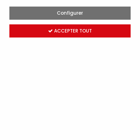
Configurer
ACCEPTER TOUT
RKS/25G COURBE A RAYON ETROIT (DX40125)
Marque :
GEWISS
Réf. GEWDX40125
Connectez-vous
pour voir les tarifs