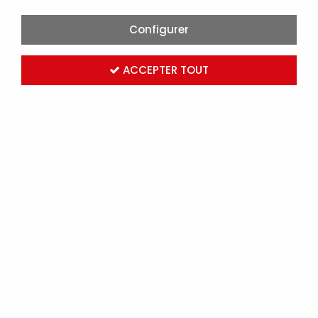
Configurer
ACCEPTER TOUT
FERMAX-DECODER INTELLIGENT DUOX PLUS 10
SORTIES (9419)
Marque :
FERMAX
Réf. FER9419
Connectez-vous
pour voir les tarifs