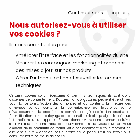
Service Click & Collect : commandez aujourd'hui avant 16h pour
un retrait en agence en 30 minutes
Continuer sans accepter
Nouveau client ?
Créez un compte pro
Nous autorisez-vous à utiliser
vos cookies ?
0
Ils nous seront utiles pour :
Améliorer l'interface et les fonctionnalités du site
>
>
Accueil
Courant faible - Contrôle d'accès - Sécurité
Vidéo-su
Mesurer les campagnes marketing et proposer
Enregistreur - Disque dur
des mises à jour sur nos produits
Gérer l'authentification et surveiller les erreurs
techniques
Certains cookies sont nécessaires à des fins techniques, ils sont donc
TRIER & FILTRER
dispensés de consentement. D'autres, non obligatoires, peuvent être utilisés
pour la personnalisation des annonces et du contenu, la mesure des
annonces et du contenu, la connaissance de l'audience et le
développement de produits, les données de géolocalisation précises et
l'identification par le balayage de l'appareil, le stockage et/ou l'accès aux
2 articles sur
2
informations sur un appareil. Si vous donnez votre consentement, celui-ci
sera valable sur l’ensemble des sous-domaines de Odelec Nollet. Vous
disposez de la possibilité de retirer votre consentement à tout moment en
cliquant sur le widget en bas à droite de la page. Pour en savoir plus,
consulter notre politique de cookie.