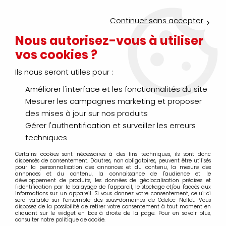
Service Click & Collect : commandez aujourd'hui avant 16h pour
un retrait en agence en 30 minutes
Continuer sans accepter
Nouveau client ?
Créez un compte pro
Nous autorisez-vous à utiliser
vos cookies ?
0
Ils nous seront utiles pour :
Améliorer l'interface et les fonctionnalités du site
>
>
Accueil
Distribution énergie - Protection habitat et tertiaire
Br
Mesurer les campagnes marketing et proposer
Réseau aérien
des mises à jour sur nos produits
Gérer l'authentification et surveiller les erreurs
techniques
Certains cookies sont nécessaires à des fins techniques, ils sont donc
TRIER & FILTRER
dispensés de consentement. D'autres, non obligatoires, peuvent être utilisés
pour la personnalisation des annonces et du contenu, la mesure des
annonces et du contenu, la connaissance de l'audience et le
développement de produits, les données de géolocalisation précises et
l'identification par le balayage de l'appareil, le stockage et/ou l'accès aux
20 articles sur
166
informations sur un appareil. Si vous donnez votre consentement, celui-ci
sera valable sur l’ensemble des sous-domaines de Odelec Nollet. Vous
disposez de la possibilité de retirer votre consentement à tout moment en
cliquant sur le widget en bas à droite de la page. Pour en savoir plus,
consulter notre politique de cookie.