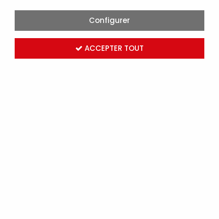
Configurer
ACCEPTER TOUT
MANCHON DE BRANCHEMENT PRÉISOLÉ MJPB 16 MM² -
6732107 (K039)
Marque :
MICHAUD
Réf. MICK039
Connectez-vous
pour voir les tarifs