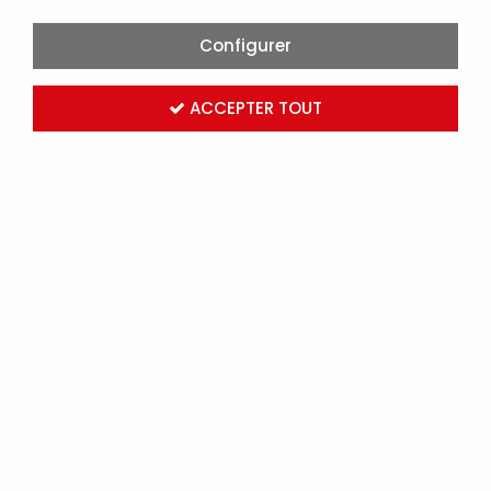
Configurer
ACCEPTER TOUT
LEGRAND-CENTRALE POUR ALARME TECHNIQUE
MODULAIRE À 15 DIRECTIONS 230V - 7 MODULES
(004276)
Marque :
LEGRAND
Réf. LEG004276
Connectez-vous
pour voir les tarifs