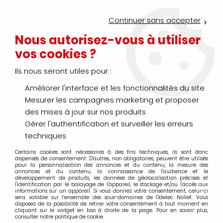
Service Click & Collect : commandez aujourd'hui avant 16h pour
un retrait en agence en 30 minutes
Continuer sans accepter
Nouveau client ?
Créez un compte pro
Nous autorisez-vous à utiliser
vos cookies ?
0
Ils nous seront utiles pour :
Améliorer l'interface et les fonctionnalités du site
>
>
Accueil
Distribution énergie - Protection habitat et tertiaire
Ge
Mesurer les campagnes marketing et proposer
Centrale de mesure
des mises à jour sur nos produits
Gérer l'authentification et surveiller les erreurs
techniques
Certains cookies sont nécessaires à des fins techniques, ils sont donc
TRIER & FILTRER
dispensés de consentement. D'autres, non obligatoires, peuvent être utilisés
pour la personnalisation des annonces et du contenu, la mesure des
annonces et du contenu, la connaissance de l'audience et le
développement de produits, les données de géolocalisation précises et
l'identification par le balayage de l'appareil, le stockage et/ou l'accès aux
20 articles sur
29
informations sur un appareil. Si vous donnez votre consentement, celui-ci
sera valable sur l’ensemble des sous-domaines de Odelec Nollet. Vous
disposez de la possibilité de retirer votre consentement à tout moment en
cliquant sur le widget en bas à droite de la page. Pour en savoir plus,
consulter notre politique de cookie.