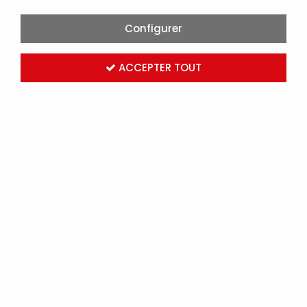
Configurer
ACCEPTER TOUT
BASE COUPE-CIRCUIT UNIPOLAIRE 90A T00 IP2X -
6940540 (P152)
Marque :
MICHAUD
Réf. MICP152
Connectez-vous
pour voir les tarifs