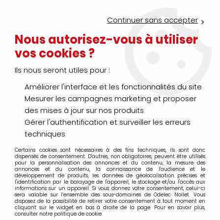
Service Click & Collect : commandez aujourd'hui avant 16h pour
un retrait en agence en 30 minutes
Continuer sans accepter
Nouveau client ?
Créez un compte pro
Nous autorisez-vous à utiliser
vos cookies ?
0
Ils nous seront utiles pour :
Améliorer l'interface et les fonctionnalités du site
>
>
Accueil
Distribution énergie - Protection habitat et tertiaire
Pro
Mesurer les campagnes marketing et proposer
Coupe-circuit
des mises à jour sur nos produits
Gérer l'authentification et surveiller les erreurs
techniques
Certains cookies sont nécessaires à des fins techniques, ils sont donc
TRIER & FILTRER
dispensés de consentement. D'autres, non obligatoires, peuvent être utilisés
pour la personnalisation des annonces et du contenu, la mesure des
annonces et du contenu, la connaissance de l'audience et le
développement de produits, les données de géolocalisation précises et
l'identification par le balayage de l'appareil, le stockage et/ou l'accès aux
20 articles sur
49
informations sur un appareil. Si vous donnez votre consentement, celui-ci
sera valable sur l’ensemble des sous-domaines de Odelec Nollet. Vous
disposez de la possibilité de retirer votre consentement à tout moment en
cliquant sur le widget en bas à droite de la page. Pour en savoir plus,
consulter notre politique de cookie.