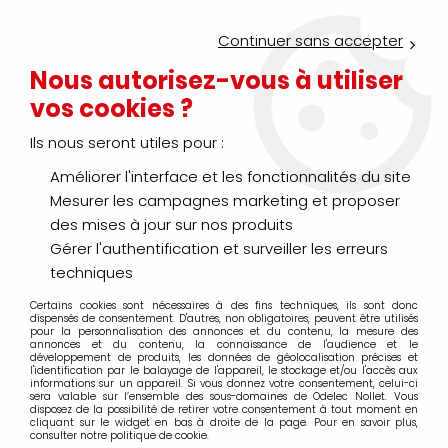
Service Click & Collect : commandez aujourd'hui avant 16h pour
un retrait en agence en 30 minutes
Continuer sans accepter
Nouveau client ?
Créez un compte pro
Nous autorisez-vous à utiliser
vos cookies ?
0
Ils nous seront utiles pour :
Améliorer l'interface et les fonctionnalités du site
>
>
>
Accueil
Éclairage
Appareillage d’éclairage
Pilotage - Vari
Mesurer les campagnes marketing et proposer
Pilotage - Variation -
des mises à jour sur nos produits
Gérer l'authentification et surveiller les erreurs
Connectique
techniques
Certains cookies sont nécessaires à des fins techniques, ils sont donc
dispensés de consentement. D'autres, non obligatoires, peuvent être utilisés
pour la personnalisation des annonces et du contenu, la mesure des
annonces et du contenu, la connaissance de l'audience et le
TRIER & FILTRER
développement de produits, les données de géolocalisation précises et
l'identification par le balayage de l'appareil, le stockage et/ou l'accès aux
informations sur un appareil. Si vous donnez votre consentement, celui-ci
sera valable sur l’ensemble des sous-domaines de Odelec Nollet. Vous
20 articles sur
85
disposez de la possibilité de retirer votre consentement à tout moment en
cliquant sur le widget en bas à droite de la page. Pour en savoir plus,
consulter notre politique de cookie.