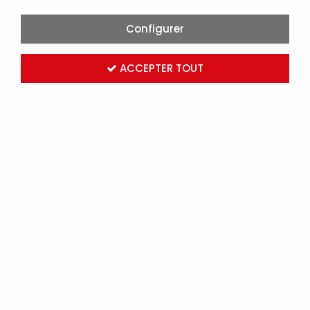
Configurer
ACCEPTER TOUT
DÉTECTION DE PRÉSENCE BOÎTIER ARRIÈRE POUR
MONTAGE EN SAILLIE (0041558)
Marque :
SYLVANIA
Réf. SYL0041558
Connectez-vous
pour voir les tarifs