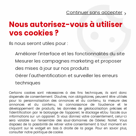
Service Click & Collect : commandez aujourd'hui avant 16h pour
un retrait en agence en 30 minutes
Continuer sans accepter
Nouveau client ?
Créez un compte pro
Nous autorisez-vous à utiliser
vos cookies ?
0
Ils nous seront utiles pour :
Améliorer l'interface et les fonctionnalités du site
>
>
>
Accueil
Éclairage
Éclairage intérieur fonctionnel
Applique - 
Mesurer les campagnes marketing et proposer
Applique - Plafonnier
des mises à jour sur nos produits
Gérer l'authentification et surveiller les erreurs
techniques
Certains cookies sont nécessaires à des fins techniques, ils sont donc
TRIER & FILTRER
dispensés de consentement. D'autres, non obligatoires, peuvent être utilisés
pour la personnalisation des annonces et du contenu, la mesure des
annonces et du contenu, la connaissance de l'audience et le
développement de produits, les données de géolocalisation précises et
l'identification par le balayage de l'appareil, le stockage et/ou l'accès aux
20 articles sur
460
informations sur un appareil. Si vous donnez votre consentement, celui-ci
sera valable sur l’ensemble des sous-domaines de Odelec Nollet. Vous
disposez de la possibilité de retirer votre consentement à tout moment en
cliquant sur le widget en bas à droite de la page. Pour en savoir plus,
consulter notre politique de cookie.