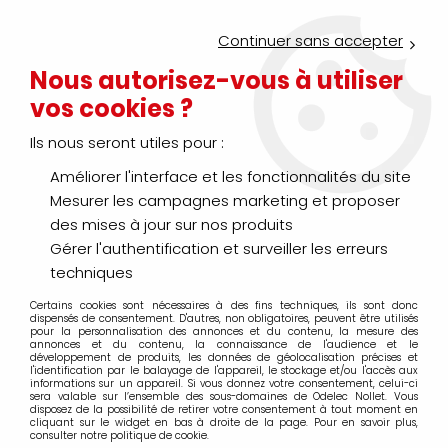
Service Click & Collect : commandez aujourd'hui avant 16h pour
un retrait en agence en 30 minutes
Continuer sans accepter
Nouveau client ?
Créez un compte pro
Nous autorisez-vous à utiliser
vos cookies ?
0
Ils nous seront utiles pour :
Améliorer l'interface et les fonctionnalités du site
>
>
>
Accueil
Éclairage
Source
Lampe - Tube pour appli spécial
Mesurer les campagnes marketing et proposer
Lampe - Tube pour appli
des mises à jour sur nos produits
Gérer l'authentification et surveiller les erreurs
spéciale
techniques
Certains cookies sont nécessaires à des fins techniques, ils sont donc
dispensés de consentement. D'autres, non obligatoires, peuvent être utilisés
pour la personnalisation des annonces et du contenu, la mesure des
annonces et du contenu, la connaissance de l'audience et le
TRIER & FILTRER
développement de produits, les données de géolocalisation précises et
l'identification par le balayage de l'appareil, le stockage et/ou l'accès aux
informations sur un appareil. Si vous donnez votre consentement, celui-ci
sera valable sur l’ensemble des sous-domaines de Odelec Nollet. Vous
20 articles sur
460
disposez de la possibilité de retirer votre consentement à tout moment en
cliquant sur le widget en bas à droite de la page. Pour en savoir plus,
consulter notre politique de cookie.