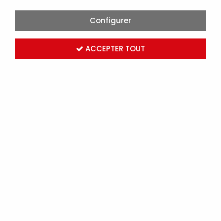
Configurer
ACCEPTER TOUT
LEGRAND-LAMPE TUBE POUR CARILLONS ET PLEXO57
INCANDESCENT 12V 0,42W (089826)
Marque :
LEGRAND
Réf. LEG089826
Connectez-vous
pour voir les tarifs