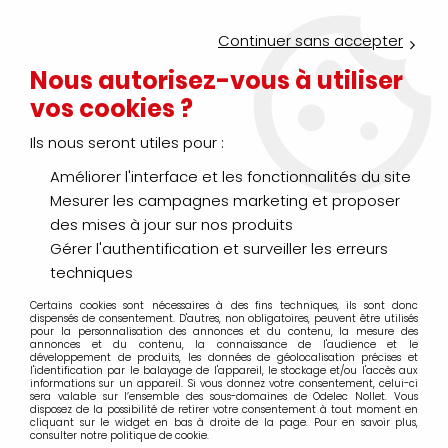
Service Click & Collect : commandez aujourd'hui avant 16h pour
un retrait en agence en 30 minutes
Continuer sans accepter
Nouveau client ?
Créez un compte pro
Nous autorisez-vous à utiliser
vos cookies ?
0
Ils nous seront utiles pour :
Améliorer l'interface et les fonctionnalités du site
>
>
>
Accueil
Fil - Câble
Câble spécial
Instrumentation
Mesurer les campagnes marketing et proposer
Instrumentation
des mises à jour sur nos produits
Gérer l'authentification et surveiller les erreurs
techniques
Certains cookies sont nécessaires à des fins techniques, ils sont donc
TRIER & FILTRER
dispensés de consentement. D'autres, non obligatoires, peuvent être utilisés
pour la personnalisation des annonces et du contenu, la mesure des
annonces et du contenu, la connaissance de l'audience et le
développement de produits, les données de géolocalisation précises et
l'identification par le balayage de l'appareil, le stockage et/ou l'accès aux
Aucune correspondance trouvée
informations sur un appareil. Si vous donnez votre consentement, celui-ci
sera valable sur l’ensemble des sous-domaines de Odelec Nollet. Vous
disposez de la possibilité de retirer votre consentement à tout moment en
cliquant sur le widget en bas à droite de la page. Pour en savoir plus,
consulter notre politique de cookie.