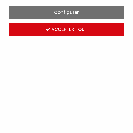
Configurer
ACCEPTER TOUT
STOCK EN TEMPS
SUPPORT EN LIGNE
RÉEL
5J/7J
400 000 produits
Réponse rapide
garantie
PAIEMENT SÉCURISÉ
LIVRAISON EXPRESS
24H
CB, Client en
compte...
Chez vous ou sur
chantier