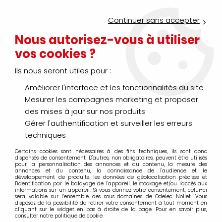
Service Click & Collect : commandez aujourd'hui avant 16h pour
un retrait en agence en 30 minutes
Continuer sans accepter
Nouveau client ?
Créez un compte pro
Nous autorisez-vous à utiliser
vos cookies ?
0
Ils nous seront utiles pour :
Améliorer l'interface et les fonctionnalités du site
>
>
>
Accueil
Fil - Câble
Câble spécial
Photovoltaïque - Solaire
Mesurer les campagnes marketing et proposer
Photovoltaïque - Solaire
des mises à jour sur nos produits
Gérer l'authentification et surveiller les erreurs
techniques
Certains cookies sont nécessaires à des fins techniques, ils sont donc
TRIER & FILTRER
dispensés de consentement. D'autres, non obligatoires, peuvent être utilisés
pour la personnalisation des annonces et du contenu, la mesure des
annonces et du contenu, la connaissance de l'audience et le
développement de produits, les données de géolocalisation précises et
l'identification par le balayage de l'appareil, le stockage et/ou l'accès aux
Aucune correspondance trouvée
informations sur un appareil. Si vous donnez votre consentement, celui-ci
sera valable sur l’ensemble des sous-domaines de Odelec Nollet. Vous
disposez de la possibilité de retirer votre consentement à tout moment en
cliquant sur le widget en bas à droite de la page. Pour en savoir plus,
consulter notre politique de cookie.