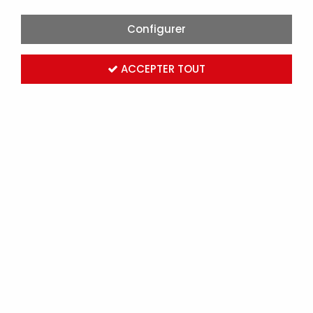
Configurer
ACCEPTER TOUT
STOCK EN TEMPS
SUPPORT EN LIGNE
RÉEL
5J/7J
400 000 produits
Réponse rapide
garantie
PAIEMENT SÉCURISÉ
LIVRAISON EXPRESS
24H
CB, Client en
compte...
Chez vous ou sur
chantier