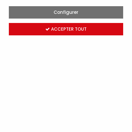
Configurer
ACCEPTER TOUT
SACS POUBELLE, 130 L, 55 MU, ROULEAU DE 25 PIÈCES
(393228)
Marque :
ROBUR
Réf. AGI393228
Connectez-vous
pour voir les tarifs
1 article sur
1