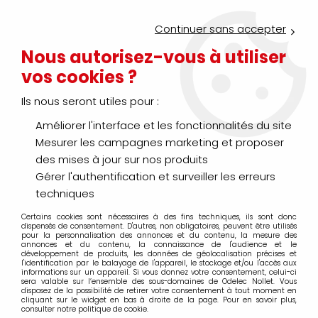
Service Click & Collect : commandez aujourd'hui avant 16h pour
un retrait en agence en 30 minutes
Continuer sans accepter
Nouveau client ?
Créez un compte pro
Nous autorisez-vous à utiliser
vos cookies ?
0
Ils nous seront utiles pour :
Améliorer l'interface et les fonctionnalités du site
>
>
>
Accueil
Hygiène
Hygiène des locaux
Accessoire - Conso
Mesurer les campagnes marketing et proposer
Accessoire - Consommable
des mises à jour sur nos produits
Gérer l'authentification et surveiller les erreurs
techniques
Certains cookies sont nécessaires à des fins techniques, ils sont donc
TRIER & FILTRER
dispensés de consentement. D'autres, non obligatoires, peuvent être utilisés
pour la personnalisation des annonces et du contenu, la mesure des
annonces et du contenu, la connaissance de l'audience et le
développement de produits, les données de géolocalisation précises et
l'identification par le balayage de l'appareil, le stockage et/ou l'accès aux
1 article sur
1
informations sur un appareil. Si vous donnez votre consentement, celui-ci
sera valable sur l’ensemble des sous-domaines de Odelec Nollet. Vous
disposez de la possibilité de retirer votre consentement à tout moment en
cliquant sur le widget en bas à droite de la page. Pour en savoir plus,
consulter notre politique de cookie.