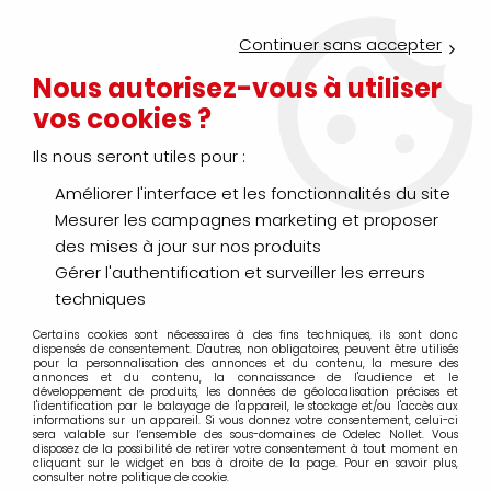
Service Click & Collect : commandez aujourd'hui avant 16h pour
un retrait en agence en 30 minutes
Continuer sans accepter
Nouveau client ?
Créez un compte pro
Nous autorisez-vous à utiliser
vos cookies ?
0
Ils nous seront utiles pour :
Améliorer l'interface et les fonctionnalités du site
>
>
>
Accueil
Hygiène
Hygiène des locaux
Anti-insecte
Mesurer les campagnes marketing et proposer
Anti-insecte
des mises à jour sur nos produits
Gérer l'authentification et surveiller les erreurs
techniques
Certains cookies sont nécessaires à des fins techniques, ils sont donc
TRIER & FILTRER
dispensés de consentement. D'autres, non obligatoires, peuvent être utilisés
pour la personnalisation des annonces et du contenu, la mesure des
annonces et du contenu, la connaissance de l'audience et le
développement de produits, les données de géolocalisation précises et
l'identification par le balayage de l'appareil, le stockage et/ou l'accès aux
15 articles sur
15
informations sur un appareil. Si vous donnez votre consentement, celui-ci
sera valable sur l’ensemble des sous-domaines de Odelec Nollet. Vous
disposez de la possibilité de retirer votre consentement à tout moment en
cliquant sur le widget en bas à droite de la page. Pour en savoir plus,
consulter notre politique de cookie.