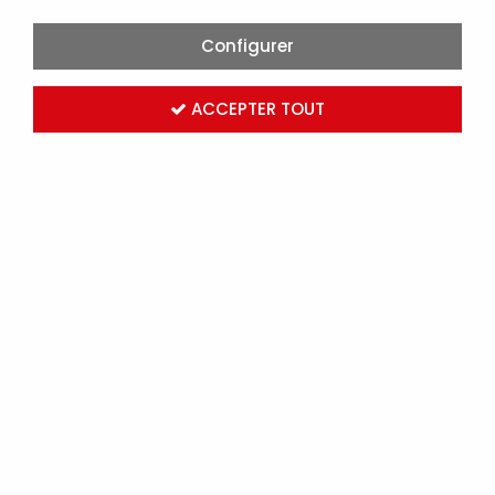
Configurer
ACCEPTER TOUT
INSECTICIDE GUEPES FRELONS 750ML (64417)
Marque :
RAM
Réf. RAM64417
Connectez-vous
pour voir les tarifs