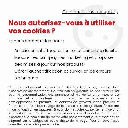
Service Click & Collect : commandez aujourd'hui avant 16h pour
un retrait en agence en 30 minutes
Continuer sans accepter
Nouveau client ?
Créez un compte pro
Nous autorisez-vous à utiliser
vos cookies ?
0
Ils nous seront utiles pour :
Améliorer l'interface et les fonctionnalités du site
>
>
>
Accueil
Outil spécifique métier
Électricien
Outil de coupe
Mesurer les campagnes marketing et proposer
Outil de coupe
des mises à jour sur nos produits
Gérer l'authentification et surveiller les erreurs
techniques
Certains cookies sont nécessaires à des fins techniques, ils sont donc
TRIER & FILTRER
dispensés de consentement. D'autres, non obligatoires, peuvent être utilisés
pour la personnalisation des annonces et du contenu, la mesure des
annonces et du contenu, la connaissance de l'audience et le
développement de produits, les données de géolocalisation précises et
l'identification par le balayage de l'appareil, le stockage et/ou l'accès aux
20 articles sur
22
informations sur un appareil. Si vous donnez votre consentement, celui-ci
sera valable sur l’ensemble des sous-domaines de Odelec Nollet. Vous
disposez de la possibilité de retirer votre consentement à tout moment en
cliquant sur le widget en bas à droite de la page. Pour en savoir plus,
consulter notre politique de cookie.