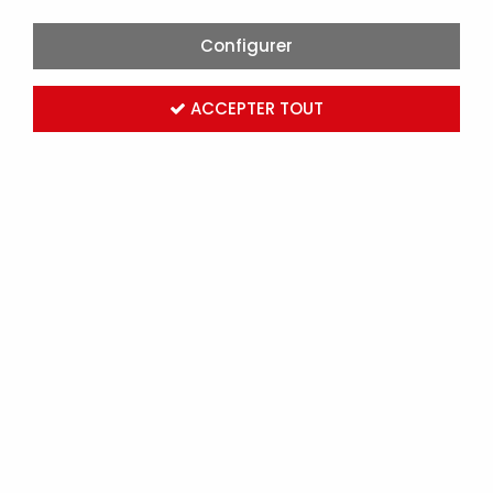
Configurer
ACCEPTER TOUT
COUTEAU 2 LAMES MANCHE BOIS (424005)
Marque :
ROBUR
Réf. AGI424005
Connectez-vous
pour voir les tarifs