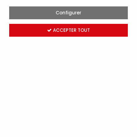
Configurer
ACCEPTER TOUT
MARTEAU ÉLECTRICIEN 18 MANCHE FRÊNE (222101)
Marque :
ROBUR
Réf. AGI222101
Connectez-vous
pour voir les tarifs