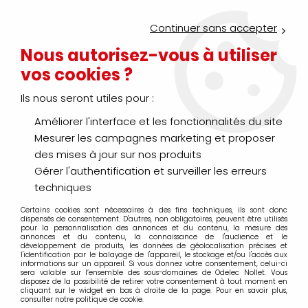
Service Click & Collect : commandez aujourd'hui avant 16h pour
un retrait en agence en 30 minutes
Continuer sans accepter
Nouveau client ?
Créez un compte pro
Nous autorisez-vous à utiliser
vos cookies ?
0
Ils nous seront utiles pour :
Améliorer l'interface et les fonctionnalités du site
>
>
>
>
Accueil
Outillage à main
Martellerie - Frappe
Martellerie
Mesurer les campagnes marketing et proposer
Marteau
des mises à jour sur nos produits
Gérer l'authentification et surveiller les erreurs
techniques
Certains cookies sont nécessaires à des fins techniques, ils sont donc
TRIER & FILTRER
dispensés de consentement. D'autres, non obligatoires, peuvent être utilisés
pour la personnalisation des annonces et du contenu, la mesure des
annonces et du contenu, la connaissance de l'audience et le
développement de produits, les données de géolocalisation précises et
l'identification par le balayage de l'appareil, le stockage et/ou l'accès aux
6 articles sur
6
informations sur un appareil. Si vous donnez votre consentement, celui-ci
sera valable sur l’ensemble des sous-domaines de Odelec Nollet. Vous
disposez de la possibilité de retirer votre consentement à tout moment en
cliquant sur le widget en bas à droite de la page. Pour en savoir plus,
consulter notre politique de cookie.