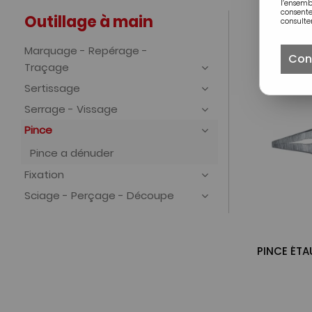
l’ensem
consente
Outillage à main
consulter
Marquage - Repérage -
Con
Traçage
Sertissage
Serrage - Vissage
Pince
Pince a dénuder
Fixation
Sciage - Perçage - Découpe
PINCE ÉTA