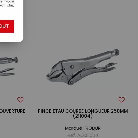
er votre
oir plus,
3
OUT
 OUVERTURE
PINCE ÉTAU COURBE LONGUEUR 250MM
(211004)
Marque :
ROBUR
Réf. AGI211004