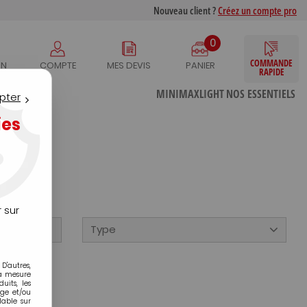
Nouveau client ?
Créez un compte pro
0
COMMANDE
IN
COMPTE
MES DEVIS
PANIER
RAPIDE
S
MINIMAXLIGHT
NOS ESSENTIELS
pter
ies
 sur
Type
D'autres,
la mesure
its, les
age et/ou
lable sur