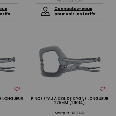
Réf. AGI211009
ous
Connectez-vous
arifs
pour voir les tarifs
NE LONGUEUR
PINCE ÉTAU À COL DE CYGNE LONGUEUR
275MM (211014)
Marque :
ROBUR