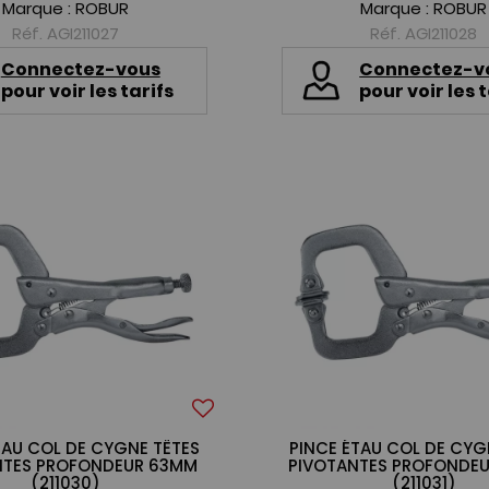
Marque :
ROBUR
Marque :
ROBUR
Réf. AGI211027
Réf. AGI211028
Connectez-vous
Connectez-v
pour voir les tarifs
pour voir les t
TAU COL DE CYGNE TÊTES
PINCE ÉTAU COL DE CYG
NTES PROFONDEUR 63MM
PIVOTANTES PROFONDE
(211030)
(211031)