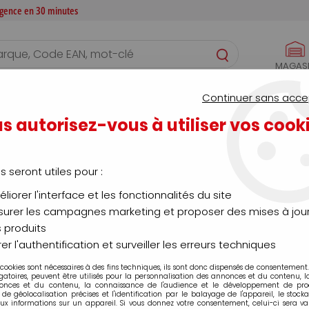
 agence en 30 minutes
MAGAS
S
CONFIGURATEURS
SERVICES
AGENCE
Continuer sans acce
s autorisez-vous à utiliser vos cook
Pince étau
us seront utiles pour :
liorer l'interface et les fonctionnalités du site
urer les campagnes marketing et proposer des mises à jour
 produits
té
Marque
er l'authentification et surveiller les erreurs techniques
 cookies sont nécessaires à des fins techniques, ils sont donc dispensés de consentement. 
gatoires, peuvent être utilisés pour la personnalisation des annonces et du contenu, 
onces et du contenu, la connaissance de l'audience et le développement de produ
de géolocalisation précises et l'identification par le balayage de l'appareil, le stock
aux informations sur un appareil. Si vous donnez votre consentement, celui-ci sera va