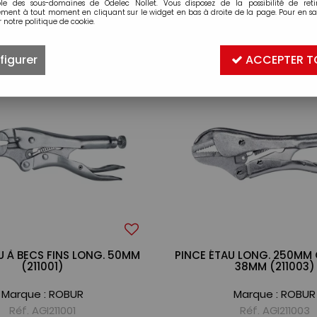
ble des sous-domaines de Odelec Nollet. Vous disposez de la possibilité de retir
ment à tout moment en cliquant sur le widget en bas à droite de la page. Pour en sav
 notre politique de cookie.
20 articles sur
2
figurer
ACCEPTER T
U À BECS FINS LONG. 50MM
PINCE ÉTAU LONG. 250MM
(211001)
38MM (211003)
Marque :
ROBUR
Marque :
ROBUR
Réf. AGI211001
Réf. AGI211003