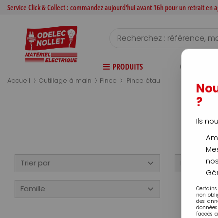
Service Click & Collect : commandez aujourd'hui avant 16h pour un retrait en
PRODUITS
CATALOGUE
>
>
>
Accueil
Outillage à main
Pince
Pince étau
Nou
?
Ils no
Amé
Mes
nos
Trier par
Disponibili
Gér
Famille
Certains
non obli
des ann
données 
l'accès 