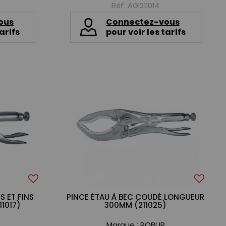
Réf. AGI211014
ous
Connectez-vous
arifs
pour voir les tarifs
S ET FINS
PINCE ÉTAU À BEC COUDÉ LONGUEUR
1017)
300MM (211025)
Marque :
ROBUR