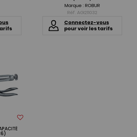
Marque :
ROBUR
Réf. AGI211032
ous
Connectez-vous
arifs
pour voir les tarifs
APACITÉ
36)