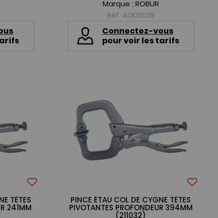
Marque :
ROBUR
Réf. AGI211029
ous
Connectez-vous
arifs
pour voir les tarifs
NE TÊTES
PINCE ÉTAU COL DE CYGNE TÊTES
UR 241MM
PIVOTANTES PROFONDEUR 394MM
(211032)