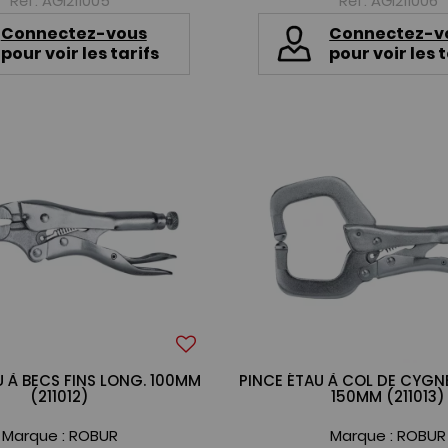
Réf. AGI211005
Réf. AGI211006
Connectez-vous
Connectez-v
pour voir les tarifs
pour voir les t
U À BECS FINS LONG. 100MM
PINCE ÉTAU À COL DE CYG
(211012)
150MM (211013)
Marque :
ROBUR
Marque :
ROBUR