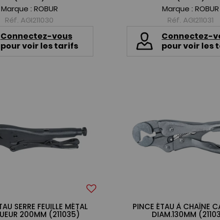
Marque :
ROBUR
Marque :
ROBUR
Réf. AGI211030
Réf. AGI211031
Connectez-vous
Connectez-v
pour voir les tarifs
pour voir les t
TAU SERRE FEUILLE MÉTAL
PINCE ÉTAU À CHAÎNE C
UEUR 200MM (211035)
DIAM.130MM (2110