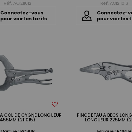
Réf. AGI211012
Réf. AGI211013
Connectez-vous
Connectez-v
pour voir les tarifs
pour voir les t
 À COL DE CYGNE LONGUEUR
PINCE ÉTAU À BECS LONG
455MM (211015)
LONGUEUR 225MM (21
Marque :
ROBUR
Marque :
ROBUR