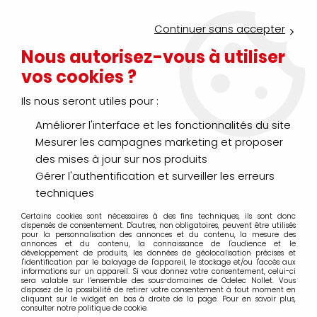
Service Click & Collect : commandez aujourd'hui avant 16h pour
un retrait en agence en 30 minutes
Continuer sans accepter
Nouveau client ?
Créez un compte pro
Nous autorisez-vous à utiliser
vos cookies ?
0
Ils nous seront utiles pour :
Améliorer l'interface et les fonctionnalités du site
>
>
Accueil
Outillage électroportatif
Outil hydraulique
Mesurer les campagnes marketing et proposer
Outil hydraulique
des mises à jour sur nos produits
Gérer l'authentification et surveiller les erreurs
techniques
Certains cookies sont nécessaires à des fins techniques, ils sont donc
TRIER & FILTRER
dispensés de consentement. D'autres, non obligatoires, peuvent être utilisés
pour la personnalisation des annonces et du contenu, la mesure des
annonces et du contenu, la connaissance de l'audience et le
développement de produits, les données de géolocalisation précises et
l'identification par le balayage de l'appareil, le stockage et/ou l'accès aux
20 articles sur
69
informations sur un appareil. Si vous donnez votre consentement, celui-ci
sera valable sur l’ensemble des sous-domaines de Odelec Nollet. Vous
disposez de la possibilité de retirer votre consentement à tout moment en
cliquant sur le widget en bas à droite de la page. Pour en savoir plus,
consulter notre politique de cookie.