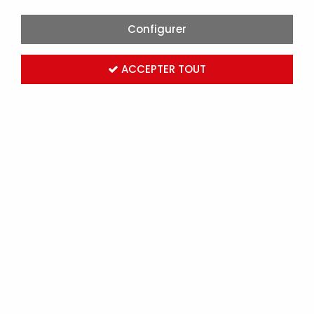
Configurer
ACCEPTER TOUT
PRESSE DE SERTISSAGE E-HYDRAULIQUE 5T (HD031)
Marque :
MICHAUD
Réf. MICHD031
Connectez-vous
pour voir les tarifs