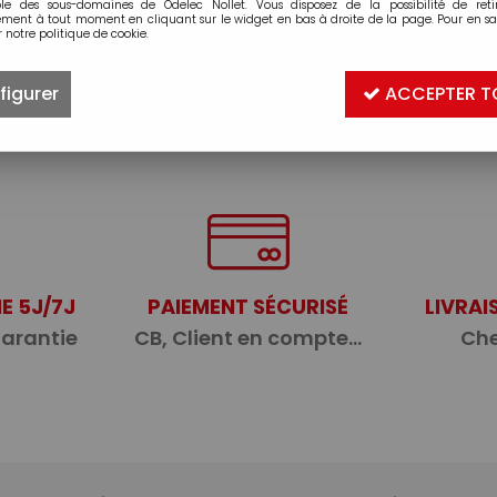
ble des sous-domaines de Odelec Nollet. Vous disposez de la possibilité de retir
ment à tout moment en cliquant sur le widget en bas à droite de la page. Pour en sav
 notre politique de cookie.
figurer
ACCEPTER T
E 5J/7J
PAIEMENT SÉCURISÉ
LIVRAI
garantie
CB, Client en compte...
Che