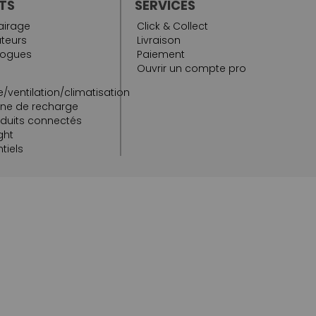
TS
SERVICES
airage
Click & Collect
teurs
Livraison
logues
Paiement
Ouvrir un compte pro
/ventilation/climatisation
rne de recharge
oduits connectés
ght
tiels