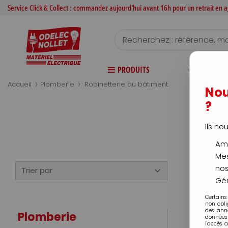
Service Click & Collect : commandez aujourd'hui avant 16h pour un retrait en
PRODUITS
CATALOGUE
>
>
Accueil
Plomberie
Robinetterie du bâtiment
Nou
?
Ils no
Amé
Mes
nos
Trier par
Gér
Certains
non obli
des ann
Plomberie
données 
l'accès 