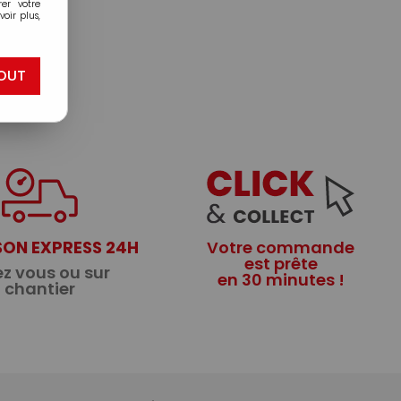
er votre
oir plus,
OUT
SON EXPRESS 24H
Votre commande
est prête
z vous ou sur
en 30 minutes !
chantier