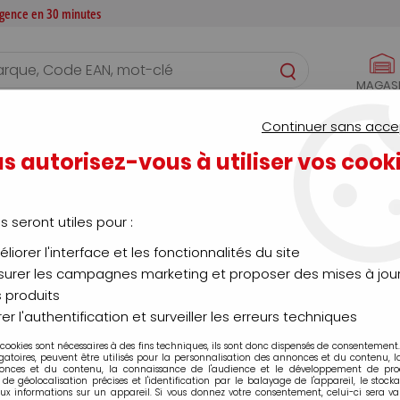
 agence en 30 minutes
MAGAS
S
CONFIGURATEURS
SERVICES
AGENCE
Continuer sans acce
s autorisez-vous à utiliser vos cook
Robinetterie du bâtiment
us seront utiles pour :
liorer l'interface et les fonctionnalités du site
urer les campagnes marketing et proposer des mises à jour
 produits
er l'authentification et surveiller les erreurs techniques
 cookies sont nécessaires à des fins techniques, ils sont donc dispensés de consentement. 
gatoires, peuvent être utilisés pour la personnalisation des annonces et du contenu, 
onces et du contenu, la connaissance de l'audience et le développement de produ
Aucune correspondance
de géolocalisation précises et l'identification par le balayage de l'appareil, le stock
aux informations sur un appareil. Si vous donnez votre consentement, celui-ci sera va