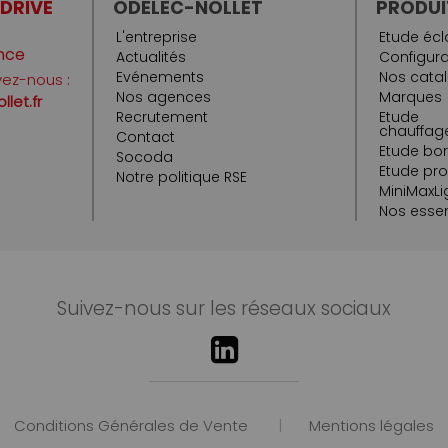
 DRIVE
ODELEC-NOLLET
PRODUI
L'entreprise
Etude écl
nce
Actualités
Configura
Evénements
Nos cata
vez-nous :
Nos agences
Marques
let.fr
Recrutement
Etude
chauffage
Contact
Etude bo
Socoda
Etude pr
Notre politique RSE
MiniMaxLi
Nos essen
Suivez-nous sur les réseaux sociaux
Conditions Générales de Vente
|
Mentions légales