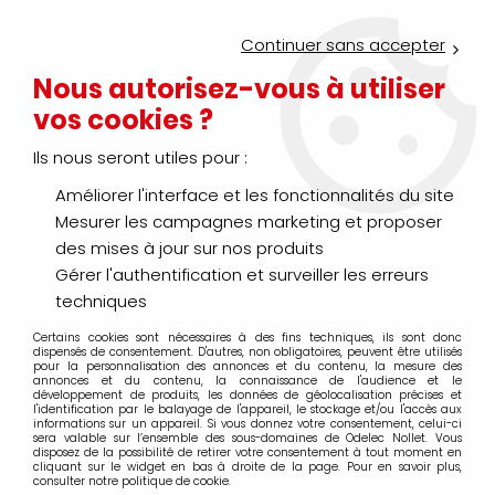
Service Click & Collect : commandez aujourd'hui avant 16h pour
un retrait en agence en 30 minutes
Continuer sans accepter
Nouveau client ?
Créez un compte pro
Nous autorisez-vous à utiliser
vos cookies ?
0
Ils nous seront utiles pour :
Améliorer l'interface et les fonctionnalités du site
>
>
Accueil
Produit entretien - maintenance - nettoyage
Anticorr
Mesurer les campagnes marketing et proposer
Anticorrosion - Rouille
des mises à jour sur nos produits
Gérer l'authentification et surveiller les erreurs
techniques
Certains cookies sont nécessaires à des fins techniques, ils sont donc
TRIER & FILTRER
dispensés de consentement. D'autres, non obligatoires, peuvent être utilisés
pour la personnalisation des annonces et du contenu, la mesure des
annonces et du contenu, la connaissance de l'audience et le
développement de produits, les données de géolocalisation précises et
l'identification par le balayage de l'appareil, le stockage et/ou l'accès aux
6 articles sur
6
informations sur un appareil. Si vous donnez votre consentement, celui-ci
sera valable sur l’ensemble des sous-domaines de Odelec Nollet. Vous
disposez de la possibilité de retirer votre consentement à tout moment en
cliquant sur le widget en bas à droite de la page. Pour en savoir plus,
consulter notre politique de cookie.