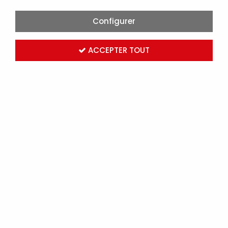
Configurer
ACCEPTER TOUT
SCOTCHKOTE REVÊTEMENT ÉLECTRIQUE
ANTICORROSION POT DE 426 ML COUVERCLEÀ
BROSSE (1204898)
Marque :
3M ELECTRICITE
Réf. 3M 1204898
Connectez-vous
pour voir les tarifs