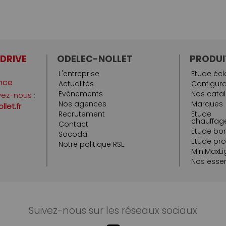
 DRIVE
ODELEC-NOLLET
PRODUI
L'entreprise
Etude écl
nce
Actualités
Configura
Evénements
Nos cata
vez-nous :
Nos agences
Marques
let.fr
Recrutement
Etude
chauffage
Contact
Etude bo
Socoda
Etude pr
Notre politique RSE
MiniMaxLi
Nos essen
Suivez-nous sur les réseaux sociaux