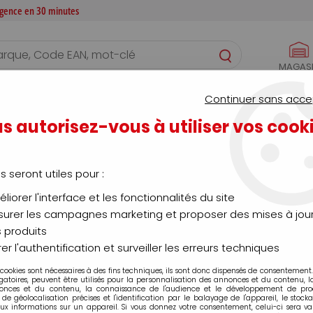
 agence en 30 minutes
MAGAS
S
CONFIGURATEURS
SERVICES
AGENCE
Continuer sans acce
s autorisez-vous à utiliser vos cook
Gant cuir
us seront utiles pour :
liorer l'interface et les fonctionnalités du site
urer les campagnes marketing et proposer des mises à jour
 produits
té
Marque
er l'authentification et surveiller les erreurs techniques
 cookies sont nécessaires à des fins techniques, ils sont donc dispensés de consentement. 
gatoires, peuvent être utilisés pour la personnalisation des annonces et du contenu, 
onces et du contenu, la connaissance de l'audience et le développement de produ
de géolocalisation précises et l'identification par le balayage de l'appareil, le stock
aux informations sur un appareil. Si vous donnez votre consentement, celui-ci sera va