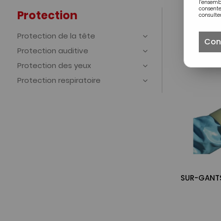
l’ensem
consente
Protection
consulter
Protection de la tête
Con
Protection auditive
Protection des yeux
Protection respiratoire
SUR-GANTS 