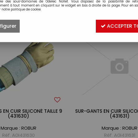
ble des sous-domaines de Odelec Nollet. Vous disposez de la possibilité de retir
ment à tout moment en cliquant sur le widget en bas à droite de la page. Pour en sav
 notre politique de cookie.
4 articles sur
4
figurer
ACCEPTER T
EN CUIR SILICONÉ TAILLE 9
SUR-GANTS EN CUIR SILICON
(431630)
(431631)
Marque :
ROBUR
Marque :
ROBUR
Réf. AGI431630
Réf. AGI431631