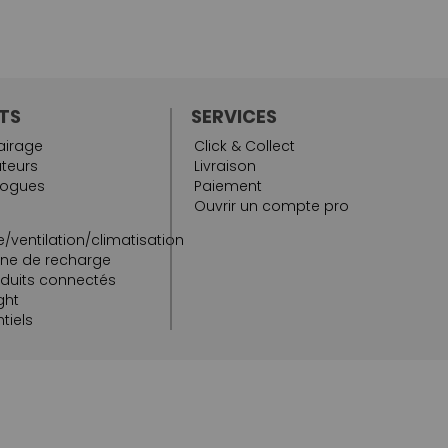
TS
SERVICES
airage
Click & Collect
teurs
Livraison
logues
Paiement
Ouvrir un compte pro
/ventilation/climatisation
rne de recharge
oduits connectés
ght
tiels