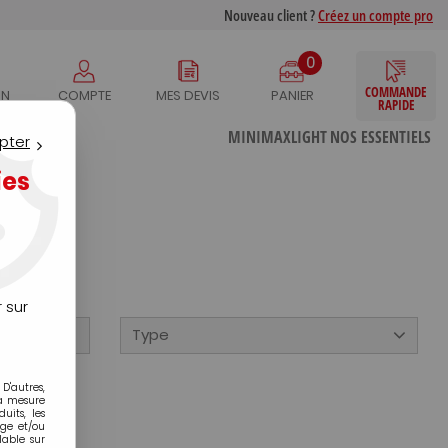
Nouveau client ?
Créez un compte pro
0
COMMANDE
IN
COMPTE
MES DEVIS
PANIER
RAPIDE
S
MINIMAXLIGHT
NOS ESSENTIELS
pter
ies
 sur
Type
D'autres,
la mesure
its, les
age et/ou
lable sur