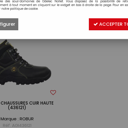
ble des sous-domaines de Odelec Nollet. Vous disposez de la possibilité de retir
ment à tout moment en cliquant sur le widget en bas à droite de la page. Pour en sav
 notre politique de cookie.
1 article sur
1
figurer
ACCEPTER T
 CHAUSSURES CUIR HAUTE
(436121)
Marque :
ROBUR
Réf. AGI436121