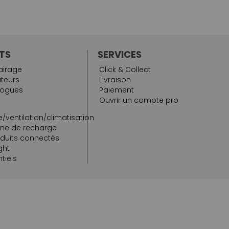
TS
SERVICES
airage
Click & Collect
teurs
Livraison
logues
Paiement
Ouvrir un compte pro
/ventilation/climatisation
rne de recharge
oduits connectés
ght
tiels