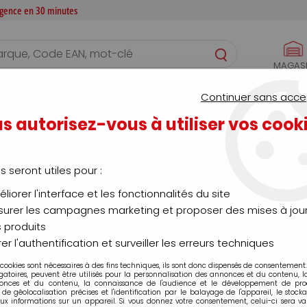
 agence en 30 minutes
MAGAS
S
CONFIGURATEURS
SERVICES
AGENCE
Continuer sans acce
s autorisez-vous à utiliser vos cook
Chaussure
us seront utiles pour :
liorer l'interface et les fonctionnalités du site
urer les campagnes marketing et proposer des mises à jour
 produits
té
Marque
er l'authentification et surveiller les erreurs techniques
 cookies sont nécessaires à des fins techniques, ils sont donc dispensés de consentement. 
gatoires, peuvent être utilisés pour la personnalisation des annonces et du contenu, 
onces et du contenu, la connaissance de l'audience et le développement de produ
de géolocalisation précises et l'identification par le balayage de l'appareil, le stock
aux informations sur un appareil. Si vous donnez votre consentement, celui-ci sera va