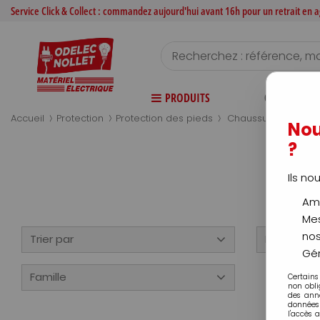
Service Click & Collect : commandez aujourd'hui avant 16h pour un retrait en
PRODUITS
CATALOGUE
>
>
>
Accueil
Protection
Protection des pieds
Chaussure
Nou
?
Ils no
Amé
Mes
nos
Trier par
Disponibili
Gér
Famille
Certains
non obli
des ann
données 
l'accès 