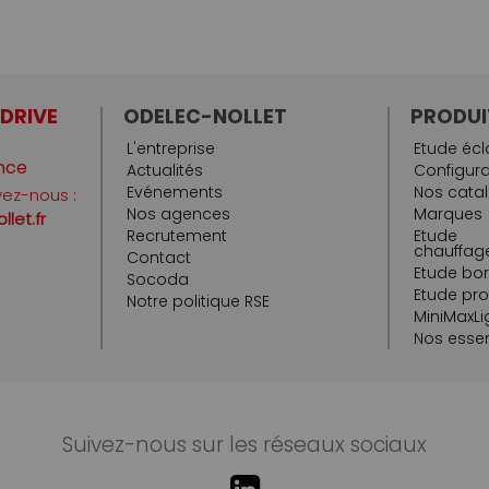
 DRIVE
ODELEC-NOLLET
PRODUI
L'entreprise
Etude écl
nce
Actualités
Configura
Evénements
Nos cata
vez-nous :
Nos agences
Marques
let.fr
Recrutement
Etude
chauffage
Contact
Etude bo
Socoda
Etude pr
Notre politique RSE
MiniMaxLi
Nos essen
Suivez-nous sur les réseaux sociaux