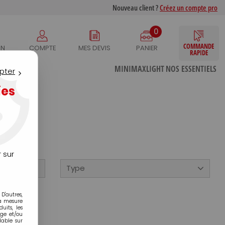
Nouveau client ?
Créez un compte pro
0
COMMANDE
IN
COMPTE
MES DEVIS
PANIER
RAPIDE
S
MINIMAXLIGHT
NOS ESSENTIELS
pter
ies
 sur
Type
D'autres,
la mesure
its, les
age et/ou
lable sur