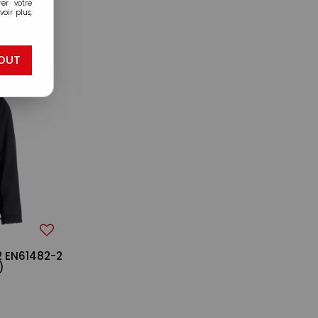
er votre
oir plus,
OUT
2 EN61482-2
)