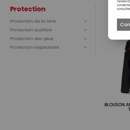
l’ensem
consente
Protection
consulter
Protection de la tête
Con
Protection auditive
Protection des yeux
Protection respiratoire
BLOUSON AN