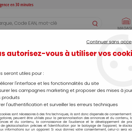
 agence en 30 minutes
MAGAS
S
CONFIGURATEURS
SERVICES
AGENCE
Continuer sans acce
>
Blouson - Doudoune - Veste
s autorisez-vous à utiliser vos cook
Blouson - Doudoune - Veste
us seront utiles pour :
liorer l'interface et les fonctionnalités du site
urer les campagnes marketing et proposer des mises à jour
 produits
té
Marque
er l'authentification et surveiller les erreurs techniques
 cookies sont nécessaires à des fins techniques, ils sont donc dispensés de consentement. 
gatoires, peuvent être utilisés pour la personnalisation des annonces et du contenu, 
onces et du contenu, la connaissance de l'audience et le développement de produ
de géolocalisation précises et l'identification par le balayage de l'appareil, le stock
aux informations sur un appareil. Si vous donnez votre consentement, celui-ci sera va