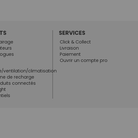
TS
SERVICES
airage
Click & Collect
teurs
Livraison
logues
Paiement
Ouvrir un compte pro
/ventilation/climatisation
rne de recharge
oduits connectés
ght
tiels