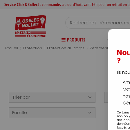
Service Click & Collect : commandez aujourd'hui avant 16h pour un retrait en
PRODUITS
CATALOGUE
>
>
>
Accueil
Protection
Protection du corps
Vêtement de travail
Nou
?
Ils no
Amé
Mes
nos
Trier par
Disponibili
Gér
Famille
Certains
non obli
des ann
données 
l'accès 