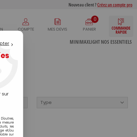
Nouveau client ?
Créez un compte pro
0
COMMANDE
IN
COMPTE
MES DEVIS
PANIER
RAPIDE
S
MINIMAXLIGHT
NOS ESSENTIELS
pter
ies
 sur
Type
D'autres,
la mesure
its, les
age et/ou
lable sur