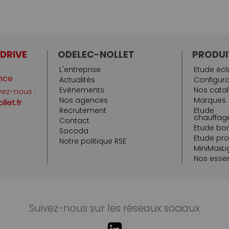
 DRIVE
ODELEC-NOLLET
PRODUI
L'entreprise
Etude écl
nce
Actualités
Configura
Evénements
Nos cata
vez-nous :
Nos agences
Marques
let.fr
Recrutement
Etude
chauffage
Contact
Etude bo
Socoda
Etude pr
Notre politique RSE
MiniMaxLi
Nos essen
Suivez-nous sur les réseaux sociaux