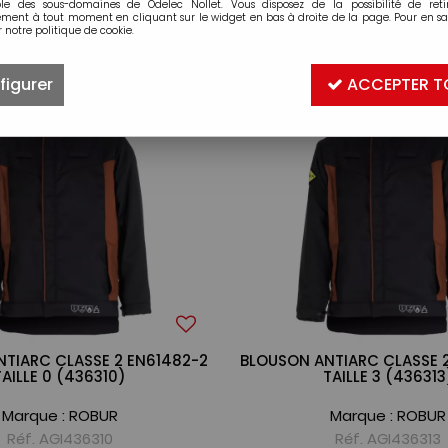
ble des sous-domaines de Odelec Nollet. Vous disposez de la possibilité de retir
ment à tout moment en cliquant sur le widget en bas à droite de la page. Pour en sav
 notre politique de cookie.
2 articles sur
2
figurer
ACCEPTER T
TIARC CLASSE 2 EN61482-2
BLOUSON ANTIARC CLASSE 
TAILLE 0 (436310)
TAILLE 3 (436313
Marque :
ROBUR
Marque :
ROBUR
Réf. AGI436310
Réf. AGI436313