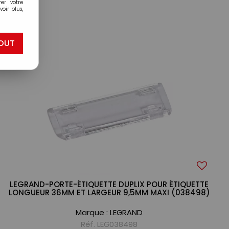
er votre
oir plus,
OUT
LEGRAND-PORTE-ÉTIQUETTE DUPLIX POUR ÉTIQUETTE
LONGUEUR 36MM ET LARGEUR 9,5MM MAXI (038498)
Marque :
LEGRAND
Réf. LEG038498