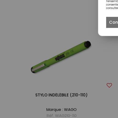
l’ensem
consente
consulter
Con
STYLO INDÉLÉBILE (210-110)
Marque :
WAGO
Réf. WAG210-110