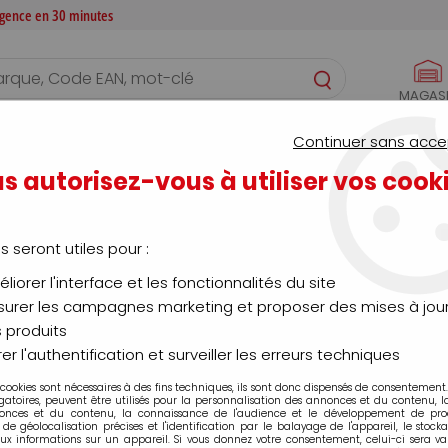
 agence en 30 minutes
MAGAS
S
CONFIGURATEURS
SERVICES
AGENCE
Continuer sans acce
s autorisez-vous à utiliser vos cook
epérage - ruban adhésif - étiqueta
us seront utiles pour :
liorer l'interface et les fonctionnalités du site
urer les campagnes marketing et proposer des mises à jour
 produits
té
Marque
er l'authentification et surveiller les erreurs techniques
Categorie produit
 cookies sont nécessaires à des fins techniques, ils sont donc dispensés de consentement. 
gatoires, peuvent être utilisés pour la personnalisation des annonces et du contenu, 
onces et du contenu, la connaissance de l'audience et le développement de produ
de géolocalisation précises et l'identification par le balayage de l'appareil, le stock
aux informations sur un appareil. Si vous donnez votre consentement, celui-ci sera va