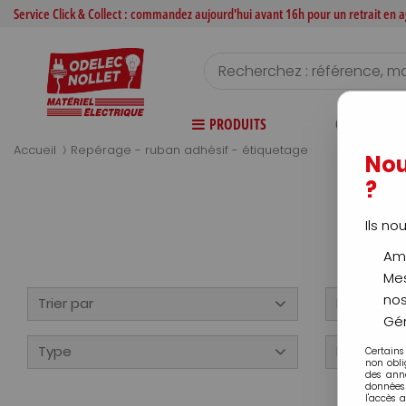
Service Click & Collect : commandez aujourd'hui avant 16h pour un retrait en
PRODUITS
CATALOGUE
>
Accueil
Repérage - ruban adhésif - étiquetage
Nou
?
R
Ils no
Amé
Mes
nos
Trier par
Disponibili
Gér
Type
Famille
Certains
non obli
des ann
données 
l'accès 