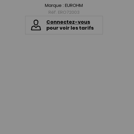
Marque :
EUROHM
Réf. ERO72003
Connectez-vous
pour voir les tarifs