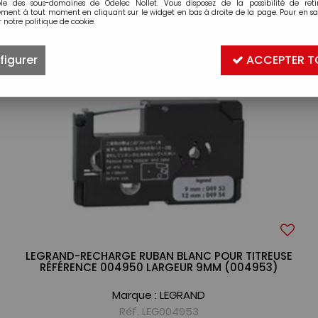
ble des sous-domaines de Odelec Nollet. Vous disposez de la possibilité de retir
ment à tout moment en cliquant sur le widget en bas à droite de la page. Pour en sav
 notre politique de cookie.
20 articles sur
918
figurer
ACCEPTER T
LEGRAND-RECHARGE RUBAN BLANC POUR TITREUSE
RÉFÉRENCE 004950 LARGEUR 9MM (004953)
Marque :
LEGRAND
Réf. LEG004953