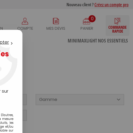
Nouveau client ?
Créez un compte pro
0
COMMANDE
IN
COMPTE
MES DEVIS
PANIER
RAPIDE
S
MINIMAXLIGHT
NOS ESSENTIELS
pter
ies
ge
 sur
Gamme
D'autres,
la mesure
its, les
age et/ou
lable sur