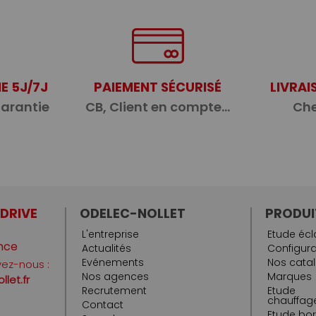
E 5J/7J
PAIEMENT SÉCURISÉ
LIVRAI
garantie
CB, Client en compte...
Che
 DRIVE
ODELEC-NOLLET
PRODUI
L'entreprise
Etude écl
nce
Actualités
Configura
Evénements
Nos cata
vez-nous :
Nos agences
Marques
let.fr
Recrutement
Etude
chauffage
Contact
Etude bo