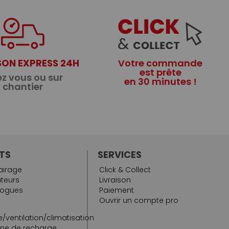
SON EXPRESS 24H
Votre commande
est prête
z vous ou sur
en 30 minutes !
chantier
TS
SERVICES
airage
Click & Collect
teurs
Livraison
logues
Paiement
Ouvrir un compte pro
/ventilation/climatisation
rne de recharge