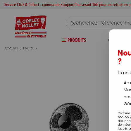
Service Click & Collect : commandez aujourd'hui avant 16h pour un retrait en
PRODUITS
CATALOGUE
>
Accueil
TAURUS
Nou
?
Ils no
Amé
Mes
nos
Gér
Certains
non obli
des ann
données 
l'accès 