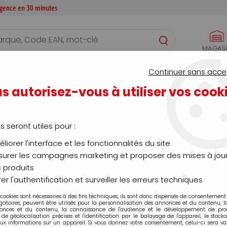
 agence en 30 minutes
MAGAS
S
CONFIGURATEURS
SERVICES
AGENCE
Continuer sans acce
s autorisez-vous à utiliser vos cook
Produits de la marque TAURUS
us seront utiles pour :
1 article sur
1
liorer l'interface et les fonctionnalités du site
urer les campagnes marketing et proposer des mises à jour
 produits
er l'authentification et surveiller les erreurs techniques
 cookies sont nécessaires à des fins techniques, ils sont donc dispensés de consentement. 
gatoires, peuvent être utilisés pour la personnalisation des annonces et du contenu, 
onces et du contenu, la connaissance de l'audience et le développement de produ
de géolocalisation précises et l'identification par le balayage de l'appareil, le stock
aux informations sur un appareil. Si vous donnez votre consentement, celui-ci sera va