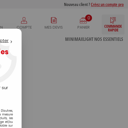
Nouveau client ?
Créez un compte pro
0
COMMANDE
IN
COMPTE
MES DEVIS
PANIER
RAPIDE
S
MINIMAXLIGHT
NOS ESSENTIELS
pter
ies
 sur
D'autres,
la mesure
its, les
age et/ou
lable sur