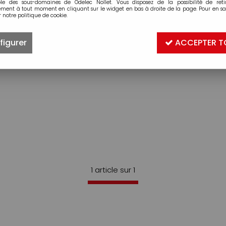
ble des sous-domaines de Odelec Nollet. Vous disposez de la possibilité de retir
ment à tout moment en cliquant sur le widget en bas à droite de la page. Pour en sav
 notre politique de cookie.
figurer
ACCEPTER T
1 article sur
1