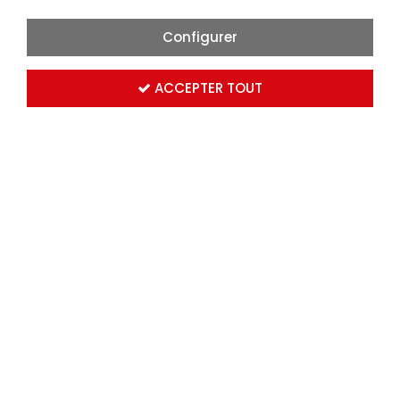
Configurer
ACCEPTER TOUT
LEDVANCE - PANAN DISC DOUBLE BLANC LEDVANCE
(4058075301733)
Marque :
LEDVANCE
Réf. OSR301733
Connectez-vous
pour voir les tarifs