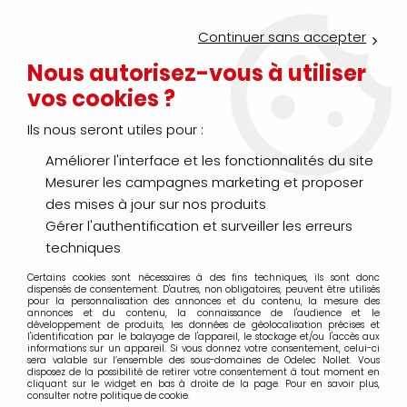
Service Click & Collect : commandez aujourd'hui avant 16h pour
un retrait en agence en 30 minutes
Continuer sans accepter
Nouveau client ?
Créez un compte pro
Nous autorisez-vous à utiliser
vos cookies ?
0
Ils nous seront utiles pour :
Améliorer l'interface et les fonctionnalités du site
>
>
>
Accueil
Éclairage
Éclairage intérieur décoratif
Lampe a pos
Mesurer les campagnes marketing et proposer
Lampe a poser - Lampadaire
des mises à jour sur nos produits
Gérer l'authentification et surveiller les erreurs
techniques
Certains cookies sont nécessaires à des fins techniques, ils sont donc
TRIER & FILTRER
dispensés de consentement. D'autres, non obligatoires, peuvent être utilisés
pour la personnalisation des annonces et du contenu, la mesure des
annonces et du contenu, la connaissance de l'audience et le
développement de produits, les données de géolocalisation précises et
l'identification par le balayage de l'appareil, le stockage et/ou l'accès aux
20 articles sur
288
informations sur un appareil. Si vous donnez votre consentement, celui-ci
sera valable sur l’ensemble des sous-domaines de Odelec Nollet. Vous
disposez de la possibilité de retirer votre consentement à tout moment en
cliquant sur le widget en bas à droite de la page. Pour en savoir plus,
consulter notre politique de cookie.