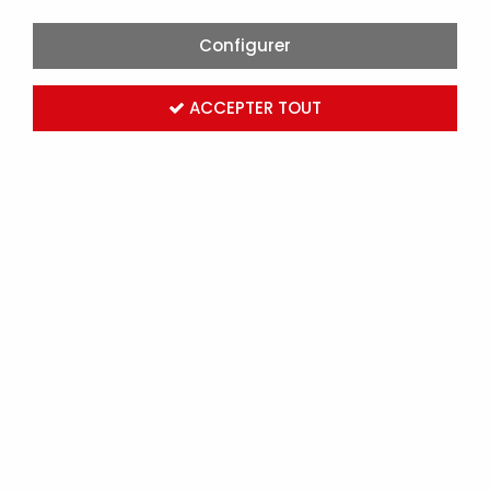
Configurer
ACCEPTER TOUT
LEDVANCE - LINEAR LED SLIM 30CM 4W= 290 LDV
(4058075227613)
Marque :
LEDVANCE
Réf. OSR227613
Connectez-vous
pour voir les tarifs