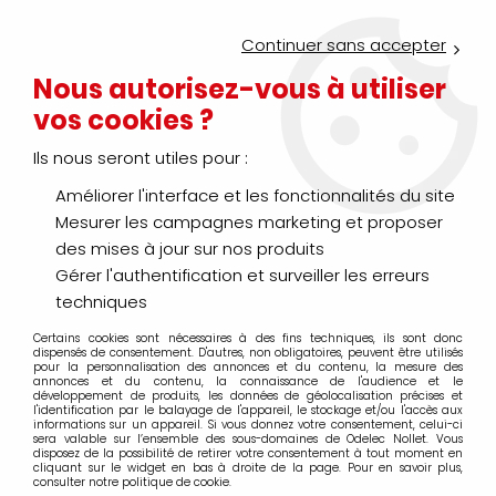
Service Click & Collect : commandez aujourd'hui avant 16h pour
un retrait en agence en 30 minutes
Continuer sans accepter
Nouveau client ?
Créez un compte pro
Nous autorisez-vous à utiliser
vos cookies ?
0
Ils nous seront utiles pour :
Améliorer l'interface et les fonctionnalités du site
>
>
>
Accueil
Éclairage
Éclairage intérieur décoratif
Usage spéci
Mesurer les campagnes marketing et proposer
Usage spécifique
des mises à jour sur nos produits
Gérer l'authentification et surveiller les erreurs
techniques
Certains cookies sont nécessaires à des fins techniques, ils sont donc
TRIER & FILTRER
dispensés de consentement. D'autres, non obligatoires, peuvent être utilisés
pour la personnalisation des annonces et du contenu, la mesure des
annonces et du contenu, la connaissance de l'audience et le
développement de produits, les données de géolocalisation précises et
l'identification par le balayage de l'appareil, le stockage et/ou l'accès aux
16 articles sur
16
informations sur un appareil. Si vous donnez votre consentement, celui-ci
sera valable sur l’ensemble des sous-domaines de Odelec Nollet. Vous
disposez de la possibilité de retirer votre consentement à tout moment en
cliquant sur le widget en bas à droite de la page. Pour en savoir plus,
consulter notre politique de cookie.