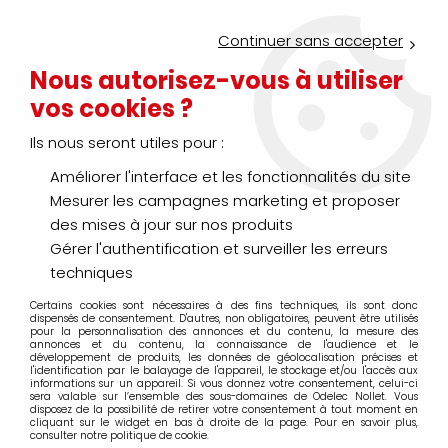
Service Click & Collect : commandez aujourd'hui avant 16h pour
un retrait en agence en 30 minutes
Continuer sans accepter
Nouveau client ?
Créez un compte pro
Nous autorisez-vous à utiliser
vos cookies ?
0
Ils nous seront utiles pour :
Améliorer l'interface et les fonctionnalités du site
>
>
Accueil
Génie climatique
Chauffage électrique
Mesurer les campagnes marketing et proposer
Chauffage électrique
des mises à jour sur nos produits
Gérer l'authentification et surveiller les erreurs
techniques
Certains cookies sont nécessaires à des fins techniques, ils sont donc
TRIER & FILTRER
dispensés de consentement. D'autres, non obligatoires, peuvent être utilisés
pour la personnalisation des annonces et du contenu, la mesure des
annonces et du contenu, la connaissance de l'audience et le
développement de produits, les données de géolocalisation précises et
l'identification par le balayage de l'appareil, le stockage et/ou l'accès aux
20 articles sur
1134
informations sur un appareil. Si vous donnez votre consentement, celui-ci
sera valable sur l’ensemble des sous-domaines de Odelec Nollet. Vous
disposez de la possibilité de retirer votre consentement à tout moment en
cliquant sur le widget en bas à droite de la page. Pour en savoir plus,
consulter notre politique de cookie.