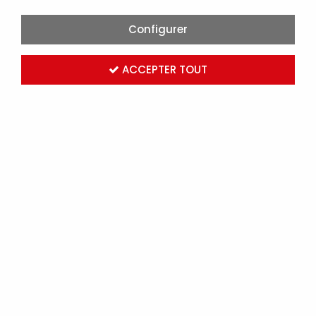
Configurer
ACCEPTER TOUT
RAYONNANT DIGITAL SOLIUS VERTICAL 2000W BLANC
(423541)
Marque :
ATLANTIC CHAUFFAGE ET CHAUFFE-EAU
Réf. ATL423541
Connectez-vous
pour voir les tarifs