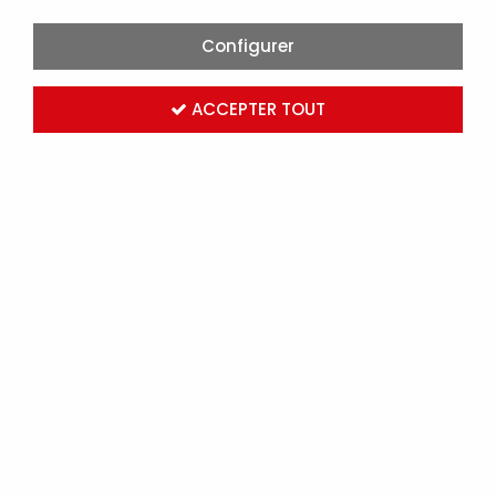
Configurer
ACCEPTER TOUT
ATLANTIC - KM-10M-5/8-1/4 - KIT LIAISON M1-10M-
5/8-1/4 (809260)
Marque :
ATLANTIC CLIM & VENTIL
Réf. ELG809260
Connectez-vous
pour voir les tarifs