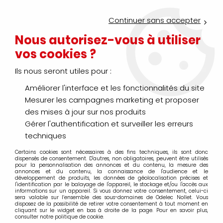
Service Click & Collect : commandez aujourd'hui avant 16h pour
un retrait en agence en 30 minutes
Continuer sans accepter
Nouveau client ?
Créez un compte pro
Nous autorisez-vous à utiliser
vos cookies ?
0
Ils nous seront utiles pour :
Améliorer l'interface et les fonctionnalités du site
>
>
Accueil
Génie climatique
Climatisation
Mesurer les campagnes marketing et proposer
Climatisation
des mises à jour sur nos produits
Gérer l'authentification et surveiller les erreurs
techniques
Certains cookies sont nécessaires à des fins techniques, ils sont donc
TRIER & FILTRER
dispensés de consentement. D'autres, non obligatoires, peuvent être utilisés
pour la personnalisation des annonces et du contenu, la mesure des
annonces et du contenu, la connaissance de l'audience et le
développement de produits, les données de géolocalisation précises et
l'identification par le balayage de l'appareil, le stockage et/ou l'accès aux
20 articles sur
1235
informations sur un appareil. Si vous donnez votre consentement, celui-ci
sera valable sur l’ensemble des sous-domaines de Odelec Nollet. Vous
disposez de la possibilité de retirer votre consentement à tout moment en
cliquant sur le widget en bas à droite de la page. Pour en savoir plus,
consulter notre politique de cookie.