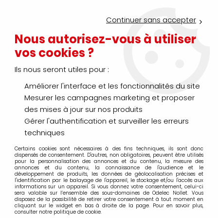
Service Click & Collect : commandez aujourd'hui avant 16h pour
un retrait en agence en 30 minutes
Continuer sans accepter
Nouveau client ?
Créez un compte pro
Nous autorisez-vous à utiliser
vos cookies ?
0
Ils nous seront utiles pour :
Améliorer l'interface et les fonctionnalités du site
>
>
>
Accueil
Outillage à main
Marquage - Repérage - Traçage
Mesurer les campagnes marketing et proposer
Marquage - Repérage
des mises à jour sur nos produits
Gérer l'authentification et surveiller les erreurs
techniques
Certains cookies sont nécessaires à des fins techniques, ils sont donc
TRIER & FILTRER
dispensés de consentement. D'autres, non obligatoires, peuvent être utilisés
pour la personnalisation des annonces et du contenu, la mesure des
annonces et du contenu, la connaissance de l'audience et le
développement de produits, les données de géolocalisation précises et
l'identification par le balayage de l'appareil, le stockage et/ou l'accès aux
6 articles sur
6
informations sur un appareil. Si vous donnez votre consentement, celui-ci
sera valable sur l’ensemble des sous-domaines de Odelec Nollet. Vous
disposez de la possibilité de retirer votre consentement à tout moment en
cliquant sur le widget en bas à droite de la page. Pour en savoir plus,
consulter notre politique de cookie.