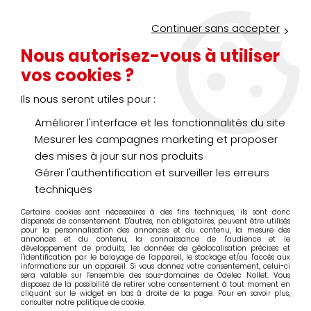
Service Click & Collect : commandez aujourd'hui avant 16h pour
un retrait en agence en 30 minutes
Continuer sans accepter
Nouveau client ?
Créez un compte pro
Nous autorisez-vous à utiliser
vos cookies ?
0
Ils nous seront utiles pour :
Améliorer l'interface et les fonctionnalités du site
>
>
>
Accueil
Outillage à main
Marquage - Repérage - Traçage
Mesurer les campagnes marketing et proposer
Sceller - Plomber
des mises à jour sur nos produits
Gérer l'authentification et surveiller les erreurs
techniques
Certains cookies sont nécessaires à des fins techniques, ils sont donc
TRIER & FILTRER
dispensés de consentement. D'autres, non obligatoires, peuvent être utilisés
pour la personnalisation des annonces et du contenu, la mesure des
annonces et du contenu, la connaissance de l'audience et le
développement de produits, les données de géolocalisation précises et
l'identification par le balayage de l'appareil, le stockage et/ou l'accès aux
2 articles sur
2
informations sur un appareil. Si vous donnez votre consentement, celui-ci
sera valable sur l’ensemble des sous-domaines de Odelec Nollet. Vous
disposez de la possibilité de retirer votre consentement à tout moment en
cliquant sur le widget en bas à droite de la page. Pour en savoir plus,
consulter notre politique de cookie.