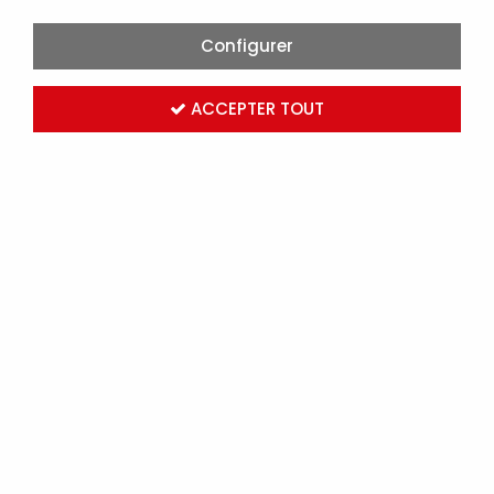
Configurer
ACCEPTER TOUT
FIL PERLÉ POUR SCELLÉES PLASTIQUE, DIAMÈTRE 1 MM,
LONG 84 M. (913704)
Marque :
ROBUR
Réf. AGI913704
Connectez-vous
pour voir les tarifs