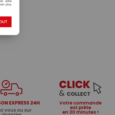
er votre
oir plus,
OUT
SON EXPRESS 24H
Votre commande
est prête
z vous ou sur
en 30 minutes !
chantier