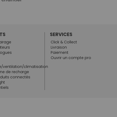
TS
SERVICES
airage
Click & Collect
teurs
Livraison
logues
Paiement
Ouvrir un compte pro
/ventilation/climatisation
rne de recharge
oduits connectés
ght
tiels