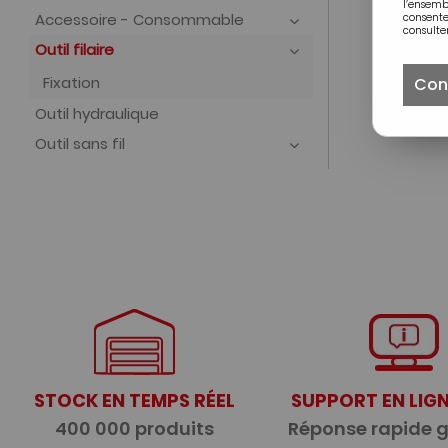
l’ensem
Accessoire - Consommable
consente
consulter
Outil filaire
Fixation
Con
Outil hydraulique
Outil sans fil
STOCK EN TEMPS RÉEL
SUPPORT EN LIGN
400 000 produits
Réponse rapide 