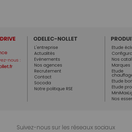
 DRIVE
ODELEC-NOLLET
PRODUI
L'entreprise
Etude écl
nce
Actualités
Configura
Evénements
Nos cata
vez-nous :
Nos agences
Marques
let.fr
Recrutement
Etude
chauffage
Contact
Etude bo
Socoda
Etude pr
Notre politique RSE
MiniMaxLi
Nos essen
Suivez-nous sur les réseaux sociaux