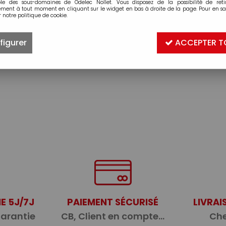
ble des sous-domaines de Odelec Nollet. Vous disposez de la possibilité de retir
ment à tout moment en cliquant sur le widget en bas à droite de la page. Pour en sav
 notre politique de cookie.
figurer
ACCEPTER T
E 5J/7J
PAIEMENT SÉCURISÉ
LIVRAI
garantie
CB, Client en compte...
Che