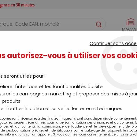
 agence en 30 minutes
MAGAS
S
CONFIGURATEURS
SERVICES
AGENCE
Continuer sans acce
trage - Forage - Rainurage
s autorisez-vous à utiliser vos cook
ottage - Cintrage - Forage - Rainu
us seront utiles pour :
liorer l'interface et les fonctionnalités du site
urer les campagnes marketing et proposer des mises à jour
 produits
er l'authentification et surveiller les erreurs techniques
 cookies sont nécessaires à des fins techniques, ils sont donc dispensés de consentement. 
gatoires, peuvent être utilisés pour la personnalisation des annonces et du contenu, 
onces et du contenu, la connaissance de l'audience et le développement de produ
Aucune correspondance
de géolocalisation précises et l'identification par le balayage de l'appareil, le stock
aux informations sur un appareil. Si vous donnez votre consentement, celui-ci sera va