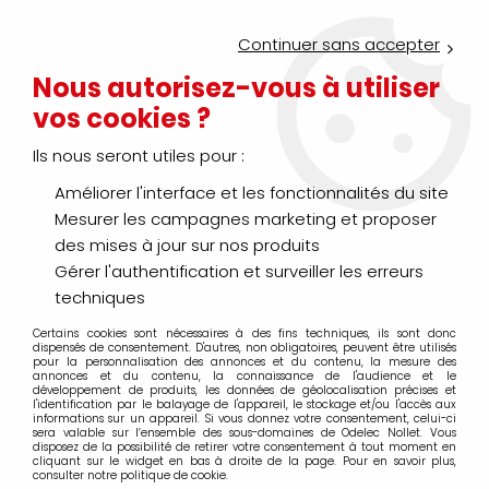
Service Click & Collect : commandez aujourd'hui avant 16h pour
un retrait en agence en 30 minutes
Continuer sans accepter
Nouveau client ?
Créez un compte pro
Nous autorisez-vous à utiliser
vos cookies ?
0
Ils nous seront utiles pour :
Améliorer l'interface et les fonctionnalités du site
>
>
Accueil
Distribution énergie - Protection habitat et tertiaire
Co
Mesurer les campagnes marketing et proposer
Coffret - Armoire
des mises à jour sur nos produits
Gérer l'authentification et surveiller les erreurs
techniques
Certains cookies sont nécessaires à des fins techniques, ils sont donc
TRIER & FILTRER
dispensés de consentement. D'autres, non obligatoires, peuvent être utilisés
pour la personnalisation des annonces et du contenu, la mesure des
annonces et du contenu, la connaissance de l'audience et le
développement de produits, les données de géolocalisation précises et
l'identification par le balayage de l'appareil, le stockage et/ou l'accès aux
20 articles sur
1305
informations sur un appareil. Si vous donnez votre consentement, celui-ci
sera valable sur l’ensemble des sous-domaines de Odelec Nollet. Vous
disposez de la possibilité de retirer votre consentement à tout moment en
cliquant sur le widget en bas à droite de la page. Pour en savoir plus,
consulter notre politique de cookie.