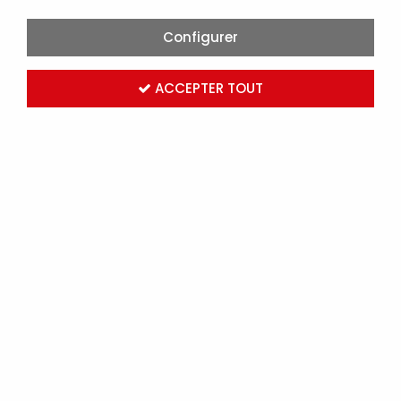
Configurer
ACCEPTER TOUT
COFFRET MODULAIRE PETIT MODÈLE - 1 MODULE
(Q591)
Marque :
MICHAUD
Réf. MICQ591
Connectez-vous
pour voir les tarifs