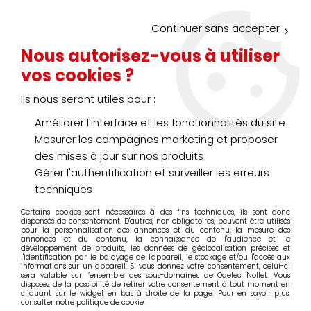
Service Click & Collect : commandez aujourd'hui avant 16h pour
un retrait en agence en 30 minutes
Continuer sans accepter
Nouveau client ?
Créez un compte pro
Nous autorisez-vous à utiliser
vos cookies ?
0
Ils nous seront utiles pour :
Améliorer l'interface et les fonctionnalités du site
>
>
Accueil
Distribution énergie - Protection habitat et tertiaire
Co
Mesurer les campagnes marketing et proposer
Coffret < 160a
des mises à jour sur nos produits
Gérer l'authentification et surveiller les erreurs
techniques
Certains cookies sont nécessaires à des fins techniques, ils sont donc
TRIER & FILTRER
dispensés de consentement. D'autres, non obligatoires, peuvent être utilisés
pour la personnalisation des annonces et du contenu, la mesure des
annonces et du contenu, la connaissance de l'audience et le
développement de produits, les données de géolocalisation précises et
l'identification par le balayage de l'appareil, le stockage et/ou l'accès aux
20 articles sur
36
informations sur un appareil. Si vous donnez votre consentement, celui-ci
sera valable sur l’ensemble des sous-domaines de Odelec Nollet. Vous
disposez de la possibilité de retirer votre consentement à tout moment en
cliquant sur le widget en bas à droite de la page. Pour en savoir plus,
consulter notre politique de cookie.