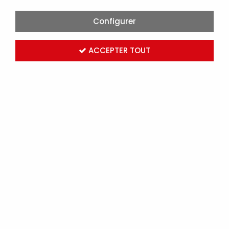
Configurer
ACCEPTER TOUT
JEU DE MISE Á LA TERRE POUR PORTE VERT/JAUNE
(101665)
Marque :
EATON
Réf. MOE101665
Connectez-vous
pour voir les tarifs