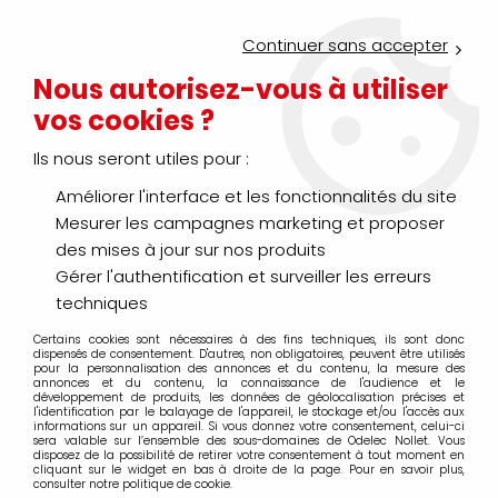
Service Click & Collect : commandez aujourd'hui avant 16h pour
un retrait en agence en 30 minutes
Continuer sans accepter
Nouveau client ?
Créez un compte pro
Nous autorisez-vous à utiliser
vos cookies ?
0
Ils nous seront utiles pour :
Améliorer l'interface et les fonctionnalités du site
>
>
Accueil
Distribution énergie - Protection habitat et tertiaire
Co
Mesurer les campagnes marketing et proposer
Coffret de sécurité
des mises à jour sur nos produits
Gérer l'authentification et surveiller les erreurs
techniques
Certains cookies sont nécessaires à des fins techniques, ils sont donc
TRIER & FILTRER
dispensés de consentement. D'autres, non obligatoires, peuvent être utilisés
pour la personnalisation des annonces et du contenu, la mesure des
annonces et du contenu, la connaissance de l'audience et le
développement de produits, les données de géolocalisation précises et
l'identification par le balayage de l'appareil, le stockage et/ou l'accès aux
20 articles sur
56
informations sur un appareil. Si vous donnez votre consentement, celui-ci
sera valable sur l’ensemble des sous-domaines de Odelec Nollet. Vous
disposez de la possibilité de retirer votre consentement à tout moment en
cliquant sur le widget en bas à droite de la page. Pour en savoir plus,
consulter notre politique de cookie.