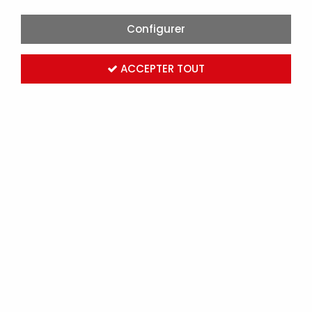
Configurer
ACCEPTER TOUT
LEGRAND-COFFRET COUPURE ENSEIGNE LUMINEUSE
INTER POMPIER 2P 16A 250V ÉQUIPÉ 1 VOYANT
(038050)
Marque :
LEGRAND
Réf. LEG038050
Connectez-vous
pour voir les tarifs