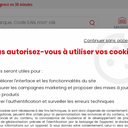
 agence en 30 minutes
MAGAS
S
CONFIGURATEURS
SERVICES
AGENCE
Continuer sans acce
- Lèche-mur - Ruban
s autorisez-vous à utiliser vos cook
deau - Guirlande - Lèche-mur - R
us seront utiles pour :
liorer l'interface et les fonctionnalités du site
urer les campagnes marketing et proposer des mises à jour
 produits
té
Marque
er l'authentification et surveiller les erreurs techniques
Categorie produit
 cookies sont nécessaires à des fins techniques, ils sont donc dispensés de consentement. 
gatoires, peuvent être utilisés pour la personnalisation des annonces et du contenu, 
onces et du contenu, la connaissance de l'audience et le développement de produ
de géolocalisation précises et l'identification par le balayage de l'appareil, le stock
aux informations sur un appareil. Si vous donnez votre consentement, celui-ci sera va