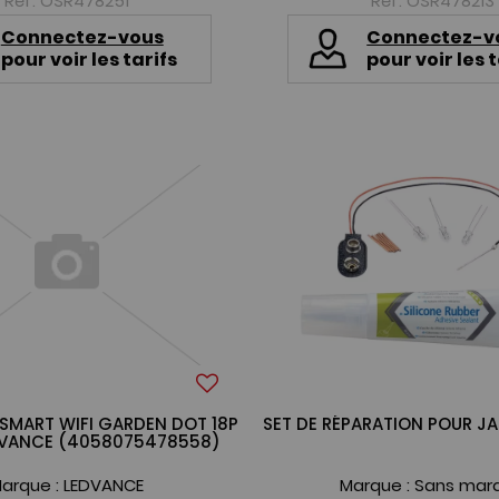
Réf. OSR478251
Réf. OSR478213
Connectez-vous
Connectez-v
pour voir les tarifs
pour voir les t
SMART WIFI GARDEN DOT 18P
SET DE RÉPARATION POUR JA
VANCE (4058075478558)
arque :
LEDVANCE
Marque :
Sans mar