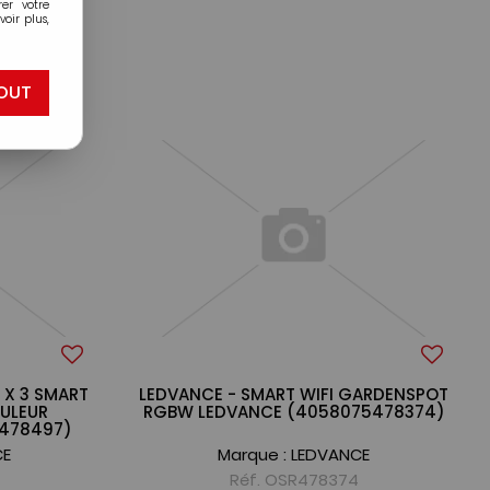
er votre
oir plus,
OUT
 X 3 SMART
LEDVANCE - SMART WIFI GARDENSPOT
ULEUR
RGBW LEDVANCE (4058075478374)
478497)
CE
Marque :
LEDVANCE
Réf. OSR478374