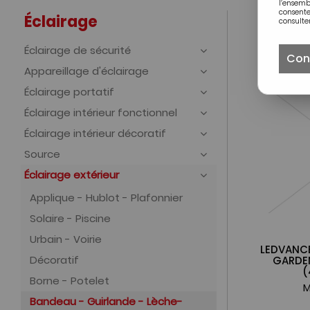
l’ensem
consente
Éclairage
consulter
Éclairage de sécurité
Con
Appareillage d'éclairage
Éclairage portatif
Éclairage intérieur fonctionnel
Éclairage intérieur décoratif
Source
Éclairage extérieur
Applique - Hublot - Plafonnier
Solaire - Piscine
Urbain - Voirie
LEDVANC
Décoratif
GARDE
(
Borne - Potelet
M
Bandeau - Guirlande - Lèche-