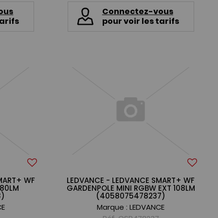
ous
Connectez-vous
arifs
pour voir les tarifs
MART+ WF
LEDVANCE - LEDVANCE SMART+ WF
180LM
GARDENPOLE MINI RGBW EXT 108LM
3)
(4058075478237)
CE
Marque :
LEDVANCE