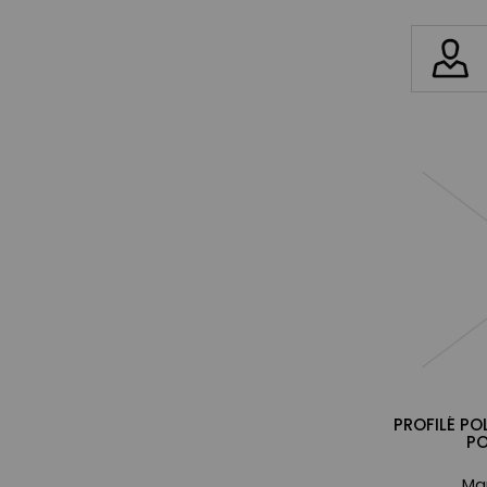
PROFILÉ P
PO
Ma