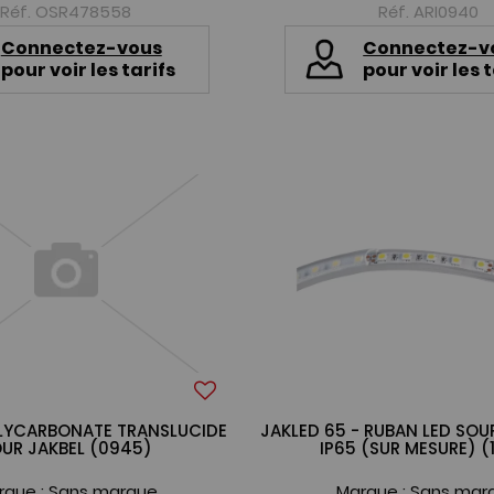
Réf. OSR478558
Réf. ARI0940
Connectez-vous
Connectez-v
pour voir les tarifs
pour voir les t
OLYCARBONATE TRANSLUCIDE
JAKLED 65 - RUBAN LED SOU
UR JAKBEL (0945)
IP65 (SUR MESURE) (
rque :
Sans marque
Marque :
Sans mar