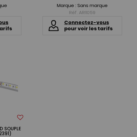
que
Marque :
Sans marque
Réf. ARI1059
ous
Connectez-vous
arifs
pour voir les tarifs
ED SOUPLE
2391)