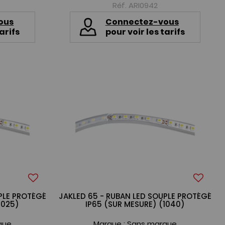
Réf. ARI0942
ous
Connectez-vous
arifs
pour voir les tarifs
PLE PROTÉGÉ
JAKLED 65 - RUBAN LED SOUPLE PROTÉGÉ
1025)
IP65 (SUR MESURE) (1040)
que
Marque :
Sans marque