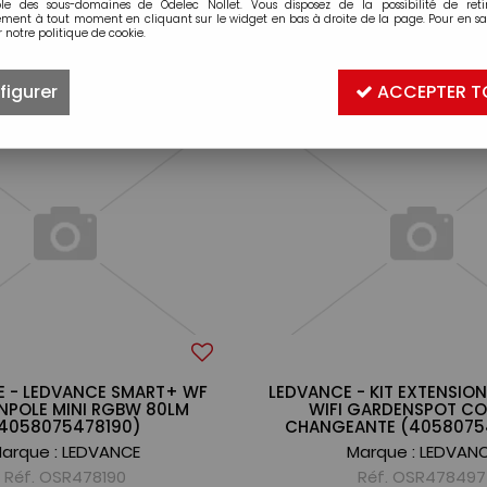
ble des sous-domaines de Odelec Nollet. Vous disposez de la possibilité de retir
ment à tout moment en cliquant sur le widget en bas à droite de la page. Pour en sav
 notre politique de cookie.
20 articles sur
91
figurer
ACCEPTER T
E - LEDVANCE SMART+ WF
LEDVANCE - KIT EXTENSION
NPOLE MINI RGBW 80LM
WIFI GARDENSPOT CO
4058075478190)
CHANGEANTE (4058075
arque :
LEDVANCE
Marque :
LEDVAN
Réf. OSR478190
Réf. OSR478497