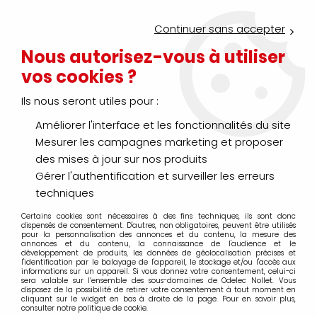
Service Click & Collect : commandez aujourd'hui avant 16h pour
un retrait en agence en 30 minutes
Continuer sans accepter
Nouveau client ?
Créez un compte pro
Nous autorisez-vous à utiliser
vos cookies ?
0
Ils nous seront utiles pour :
Améliorer l'interface et les fonctionnalités du site
>
>
>
Accueil
Éclairage
Éclairage extérieur
Mat - Lanterne
Mesurer les campagnes marketing et proposer
Mat - Lanterne
des mises à jour sur nos produits
Gérer l'authentification et surveiller les erreurs
techniques
Certains cookies sont nécessaires à des fins techniques, ils sont donc
TRIER & FILTRER
dispensés de consentement. D'autres, non obligatoires, peuvent être utilisés
pour la personnalisation des annonces et du contenu, la mesure des
annonces et du contenu, la connaissance de l'audience et le
développement de produits, les données de géolocalisation précises et
l'identification par le balayage de l'appareil, le stockage et/ou l'accès aux
20 articles sur
52
informations sur un appareil. Si vous donnez votre consentement, celui-ci
sera valable sur l’ensemble des sous-domaines de Odelec Nollet. Vous
disposez de la possibilité de retirer votre consentement à tout moment en
cliquant sur le widget en bas à droite de la page. Pour en savoir plus,
consulter notre politique de cookie.