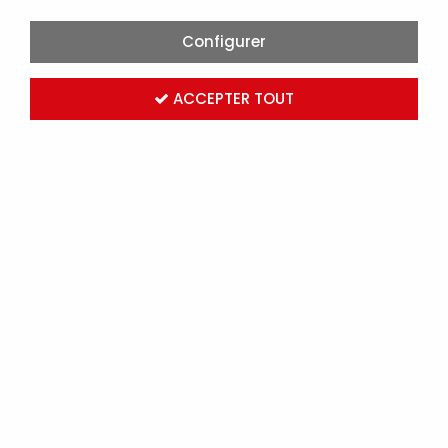
Configurer
ACCEPTER TOUT
BALI - ECLAIRAGE À COMPOSER POUR MÂT Ø60 MM
(BALLAST AVEC APPAREILLAGE SODIUM) (0433)
Marque :
Sans marque
Réf. ARI0433
Connectez-vous
pour voir les tarifs