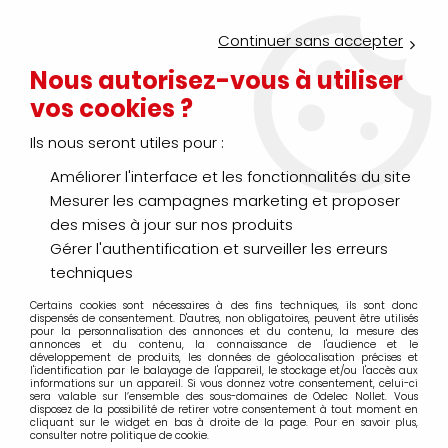
Service Click & Collect : commandez aujourd'hui avant 16h pour
un retrait en agence en 30 minutes
Continuer sans accepter
Nouveau client ?
Créez un compte pro
Nous autorisez-vous à utiliser
vos cookies ?
0
Ils nous seront utiles pour :
Améliorer l'interface et les fonctionnalités du site
>
>
>
Accueil
Éclairage
Éclairage extérieur
Encastré sol
Mesurer les campagnes marketing et proposer
Encastré sol
des mises à jour sur nos produits
Gérer l'authentification et surveiller les erreurs
techniques
Certains cookies sont nécessaires à des fins techniques, ils sont donc
TRIER & FILTRER
dispensés de consentement. D'autres, non obligatoires, peuvent être utilisés
pour la personnalisation des annonces et du contenu, la mesure des
annonces et du contenu, la connaissance de l'audience et le
développement de produits, les données de géolocalisation précises et
l'identification par le balayage de l'appareil, le stockage et/ou l'accès aux
20 articles sur
261
informations sur un appareil. Si vous donnez votre consentement, celui-ci
sera valable sur l’ensemble des sous-domaines de Odelec Nollet. Vous
disposez de la possibilité de retirer votre consentement à tout moment en
cliquant sur le widget en bas à droite de la page. Pour en savoir plus,
consulter notre politique de cookie.