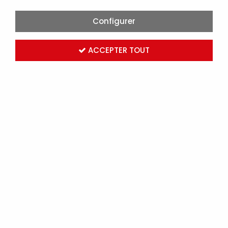
Configurer
ACCEPTER TOUT
PAVEA ROND 230V GU10 INOX 316 (3158)
Marque :
Sans marque
Réf. ARI3158
Connectez-vous
pour voir les tarifs