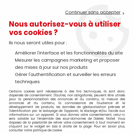
Service Click & Collect : commandez aujourd'hui avant 16h pour
un retrait en agence en 30 minutes
Continuer sans accepter
Nouveau client ?
Créez un compte pro
Nous autorisez-vous à utiliser
vos cookies ?
0
Ils nous seront utiles pour :
Améliorer l'interface et les fonctionnalités du site
>
>
>
Accueil
Génie climatique
Climatisation
Climatisation collecti
Mesurer les campagnes marketing et proposer
Unité intérieure
des mises à jour sur nos produits
Gérer l'authentification et surveiller les erreurs
techniques
Certains cookies sont nécessaires à des fins techniques, ils sont donc
TRIER & FILTRER
dispensés de consentement. D'autres, non obligatoires, peuvent être utilisés
pour la personnalisation des annonces et du contenu, la mesure des
annonces et du contenu, la connaissance de l'audience et le
développement de produits, les données de géolocalisation précises et
l'identification par le balayage de l'appareil, le stockage et/ou l'accès aux
20 articles sur
194
informations sur un appareil. Si vous donnez votre consentement, celui-ci
sera valable sur l’ensemble des sous-domaines de Odelec Nollet. Vous
disposez de la possibilité de retirer votre consentement à tout moment en
cliquant sur le widget en bas à droite de la page. Pour en savoir plus,
consulter notre politique de cookie.