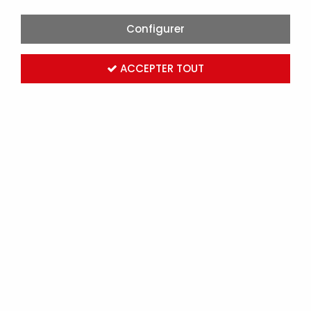
Configurer
ACCEPTER TOUT
ATLANTIC - UNITÉ INTÉRIEURE PAC AIR/AIR MICRO-
GAINABLE COMPACTE R32 - TAKAO KSLA - 5000W
(873051)
Marque :
ATLANTIC CLIM & VENTIL
Réf. ELG873051
Connectez-vous
pour voir les tarifs