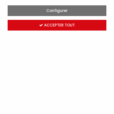
Configurer
ACCEPTER TOUT
STOCK EN TEMPS
SUPPORT EN LIGNE
RÉEL
5J/7J
400 000 produits
Réponse rapide
garantie
PAIEMENT SÉCURISÉ
LIVRAISON EXPRESS
24H
CB, Client en
compte...
Chez vous ou sur
chantier