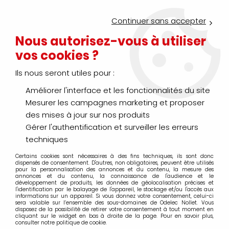
Service Click & Collect : commandez aujourd'hui avant 16h pour
un retrait en agence en 30 minutes
Continuer sans accepter
Nouveau client ?
Créez un compte pro
Nous autorisez-vous à utiliser
vos cookies ?
0
Ils nous seront utiles pour :
Améliorer l'interface et les fonctionnalités du site
>
>
Accueil
Génie climatique
Fumisterie
Mesurer les campagnes marketing et proposer
Fumisterie
des mises à jour sur nos produits
Gérer l'authentification et surveiller les erreurs
techniques
Certains cookies sont nécessaires à des fins techniques, ils sont donc
TRIER & FILTRER
dispensés de consentement. D'autres, non obligatoires, peuvent être utilisés
pour la personnalisation des annonces et du contenu, la mesure des
annonces et du contenu, la connaissance de l'audience et le
développement de produits, les données de géolocalisation précises et
l'identification par le balayage de l'appareil, le stockage et/ou l'accès aux
Aucune correspondance trouvée
informations sur un appareil. Si vous donnez votre consentement, celui-ci
sera valable sur l’ensemble des sous-domaines de Odelec Nollet. Vous
disposez de la possibilité de retirer votre consentement à tout moment en
cliquant sur le widget en bas à droite de la page. Pour en savoir plus,
consulter notre politique de cookie.