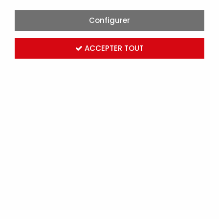
Configurer
ACCEPTER TOUT
ALDES - JEU DE 2 CONSOLES MURALES AVEC PLOTS
ANTIVIBRATILES POUR CENTRALES DFT3 (11058331)
Marque :
ALDES
Réf. ALD11058331
Connectez-vous
pour voir les tarifs