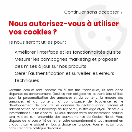
Service Click & Collect : commandez aujourd'hui avant 16h pour
un retrait en agence en 30 minutes
Continuer sans accepter
Nouveau client ?
Créez un compte pro
Nous autorisez-vous à utiliser
vos cookies ?
0
Ils nous seront utiles pour :
Améliorer l'interface et les fonctionnalités du site
>
>
>
Accueil
Génie climatique
Traitement de l'air
Accessoire
Mesurer les campagnes marketing et proposer
Accessoire
des mises à jour sur nos produits
Gérer l'authentification et surveiller les erreurs
techniques
Certains cookies sont nécessaires à des fins techniques, ils sont donc
TRIER & FILTRER
dispensés de consentement. D'autres, non obligatoires, peuvent être utilisés
pour la personnalisation des annonces et du contenu, la mesure des
annonces et du contenu, la connaissance de l'audience et le
développement de produits, les données de géolocalisation précises et
l'identification par le balayage de l'appareil, le stockage et/ou l'accès aux
20 articles sur
747
informations sur un appareil. Si vous donnez votre consentement, celui-ci
sera valable sur l’ensemble des sous-domaines de Odelec Nollet. Vous
disposez de la possibilité de retirer votre consentement à tout moment en
cliquant sur le widget en bas à droite de la page. Pour en savoir plus,
consulter notre politique de cookie.