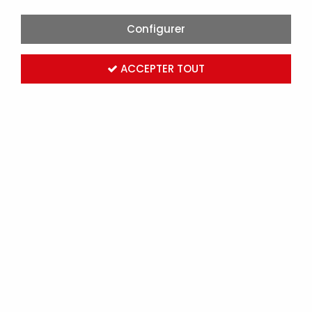
Configurer
ACCEPTER TOUT
ALDES - JEU DE 2 CONSOLES MURALES AVEC PLOTS
ANTIVIBRATILES POUR CENTRALES DFT3 (11058331)
Marque :
ALDES
Réf. ALD11058331
Connectez-vous
pour voir les tarifs