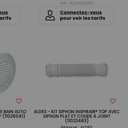
Réf. ALD11091065
ous
Connectez-vous
arifs
pour voir les tarifs
E BAIN AUTO
ALDES - KIT SIPHON INSPIRAIR® TOP AVEC
P (11026041)
SIPHON PLAT ET COUDE À JOINT
(11023483)
Marque :
ALDES