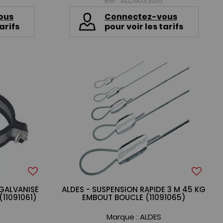
Réf. ALD11033015
ous
Connectez-vous
arifs
pour voir les tarifs
 GALVANISÉ
ALDES - SUSPENSION RAPIDE 3 M 45 KG
(11091061)
EMBOUT BOUCLE (11091065)
Marque :
ALDES