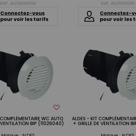
Réf. ALD11091058
Réf. ALD11091061
Connectez-vous
Connectez-v
pour voir les tarifs
pour voir les t
T COMPLÉMENTAIRE WC AUTO
ALDES - KIT COMPLÉMENTAIR
 VENTILATION BIP (11026040)
+ GRILLE DE VENTILATION BI
Marque :
ALDES
Marque :
ALDES