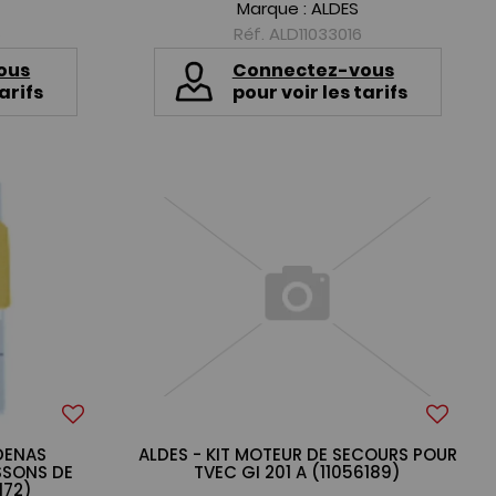
Marque :
ALDES
6
Réf. ALD11033016
ous
Connectez-vous
arifs
pour voir les tarifs
DENAS
ALDES - KIT MOTEUR DE SECOURS POUR
SSONS DE
TVEC GI 201 A (11056189)
172)