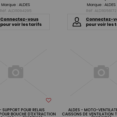
Marque :
ALDES
Marque :
ALDES
Réf. ALD11094295
Réf. ALD11056172
Connectez-vous
Connectez-v
pour voir les tarifs
pour voir les t
- SUPPORT POUR RELAIS
ALDES - MOTO-VENTILAT
 POUR BOUCHE D'EXTRACTION
CAISSONS DE VENTILATION T