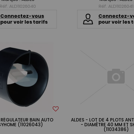
Réf. ALD11026040
Réf. ALD11026041
Connectez-vous
Connectez-v
pour voir les tarifs
pour voir les t
- RÉGULATEUR BAIN AUTO
ALDES - LOT DE 4 PLOTS ANT
SYHOME (11026043)
- DIAMÈTRE 40 MM ET S
(11034386)