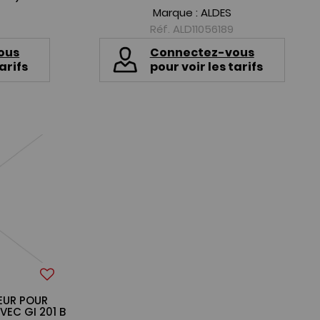
Marque :
ALDES
Réf. ALD11056189
ous
Connectez-vous
arifs
pour voir les tarifs
EUR POUR
VEC GI 201 B