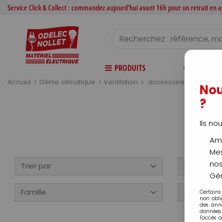
Service Click & Collect : commandez aujourd'hui avant 16h pour un retrait en
PRODUITS
CATALOGUE
>
>
>
Accueil
Génie climatique
Ventilation
accessoires
Nou
?
Ils no
Amé
Mes
nos
Trier par
Disponibili
Gér
Famille
Categorie
Certains
non obli
des ann
données 
l'accès 