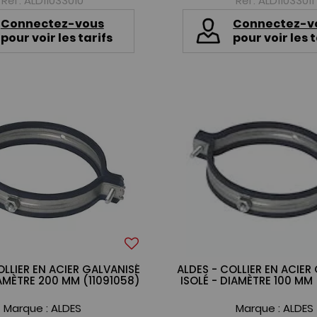
Réf. ALD11033010
Réf. ALD11033011
Connectez-vous
Connectez-v
pour voir les tarifs
pour voir les t
OLLIER EN ACIER GALVANISÉ
ALDES - COLLIER EN ACIER
IAMÈTRE 200 MM (11091058)
ISOLÉ - DIAMÈTRE 100 MM 
Marque :
ALDES
Marque :
ALDES