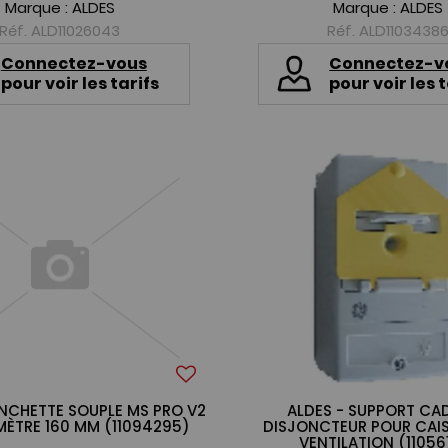
Marque :
ALDES
Marque :
ALDES
Réf. ALD11026043
Réf. ALD1103438
Connectez-vous
Connectez-v
pour voir les tarifs
pour voir les t
NCHETTE SOUPLE MS PRO V2
ALDES - SUPPORT CA
MÈTRE 160 MM (11094295)
DISJONCTEUR POUR CAI
VENTILATION (11056