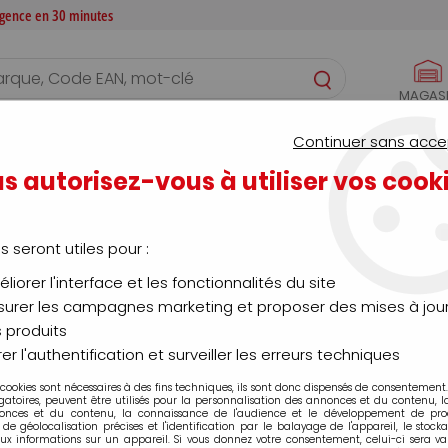
 agence en 30 minutes
MAGAS
S
CONFIGURATEURS
SERVICES
AGENCE
Continuer sans acce
s autorisez-vous à utiliser vos cook
accessoires
us seront utiles pour :
liorer l'interface et les fonctionnalités du site
urer les campagnes marketing et proposer des mises à jour
 produits
té
Marque
er l'authentification et surveiller les erreurs techniques
 produit
 cookies sont nécessaires à des fins techniques, ils sont donc dispensés de consentement. 
gatoires, peuvent être utilisés pour la personnalisation des annonces et du contenu, 
onces et du contenu, la connaissance de l'audience et le développement de produ
de géolocalisation précises et l'identification par le balayage de l'appareil, le stock
aux informations sur un appareil. Si vous donnez votre consentement, celui-ci sera va