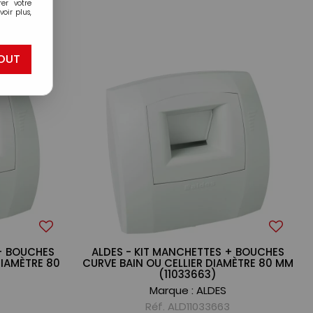
er votre
oir plus,
53
OUT
 + BOUCHES
ALDES - KIT MANCHETTES + BOUCHES
IAMÈTRE 80
CURVE BAIN OU CELLIER DIAMÈTRE 80 MM
(11033663)
Marque :
ALDES
Réf. ALD11033663