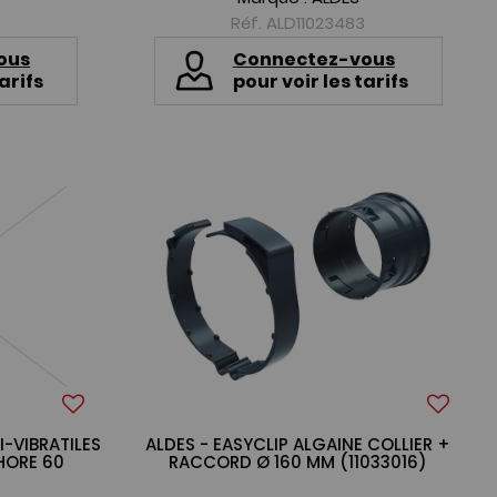
Réf. ALD11023483
ous
Connectez-vous
arifs
pour voir les tarifs
I-VIBRATILES
ALDES - EASYCLIP ALGAINE COLLIER +
HORE 60
RACCORD Ø 160 MM (11033016)