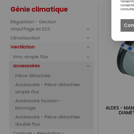
l’ensem
consente
Génie climatique
consulter
Régulation - Gestion
Con
chauffage et ECS
Climatisation
Ventilation
Vmc simple flux
accessoires
Pièce détachée
Accessoire - Pièce détachée
simple flux
Accessoire fixation -
Montage
ALDES - MAN
DIAMÈT
Accessoire - Pièce détachée
double flux
Controle - Régulation -