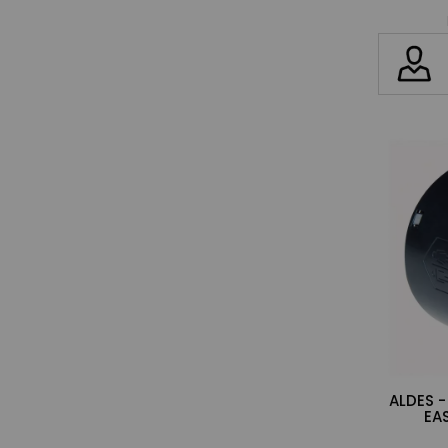
ALDES 
EA