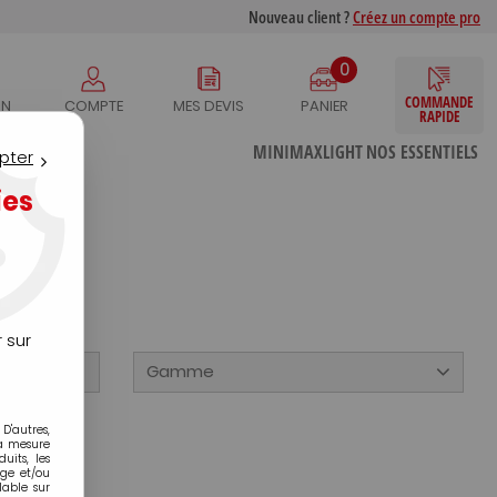
Nouveau client ?
Créez un compte pro
0
COMMANDE
IN
COMPTE
MES DEVIS
PANIER
RAPIDE
S
MINIMAXLIGHT
NOS ESSENTIELS
pter
ies
 sur
Gamme
D'autres,
la mesure
its, les
age et/ou
lable sur