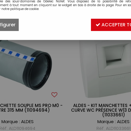
ble des sous-domaines de Odelec Nollet. Vous disposez de la possibilité de retir
ment à tout moment en cliquant sur le widget en bas à droite de la page. Pour en sav
 notre politique de cookie.
20 articles sur
13
figurer
ACCEPTER T
CHETTE SOUPLE MS PRO M0 -
ALDES - KIT MANCHETTES
RE 315 MM (11094694)
CURVE WC PRÉSENCE W13 D
(11033661)
Marque :
ALDES
Marque :
ALDES
Réf. ALD11094694
Réf. ALD11033661