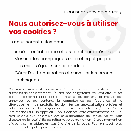
Service Click & Collect : commandez aujourd'hui avant 16h pour
un retrait en agence en 30 minutes
Continuer sans accepter
Nouveau client ?
Créez un compte pro
Nous autorisez-vous à utiliser
vos cookies ?
0
Ils nous seront utiles pour :
Améliorer l'interface et les fonctionnalités du site
>
>
>
Accueil
Génie climatique
Ventilation
Vmc double flux
Mesurer les campagnes marketing et proposer
Vmc double flux
des mises à jour sur nos produits
Gérer l'authentification et surveiller les erreurs
techniques
Certains cookies sont nécessaires à des fins techniques, ils sont donc
TRIER & FILTRER
dispensés de consentement. D'autres, non obligatoires, peuvent être utilisés
pour la personnalisation des annonces et du contenu, la mesure des
annonces et du contenu, la connaissance de l'audience et le
développement de produits, les données de géolocalisation précises et
l'identification par le balayage de l'appareil, le stockage et/ou l'accès aux
20 articles sur
100
informations sur un appareil. Si vous donnez votre consentement, celui-ci
sera valable sur l’ensemble des sous-domaines de Odelec Nollet. Vous
disposez de la possibilité de retirer votre consentement à tout moment en
cliquant sur le widget en bas à droite de la page. Pour en savoir plus,
consulter notre politique de cookie.