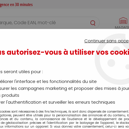
 agence en 30 minutes
MAGAS
S
CONFIGURATEURS
SERVICES
AGENCE
Continuer sans acce
ndustrie
s autorisez-vous à utiliser vos cook
Collectif - Tertiaire - Industrie
us seront utiles pour :
liorer l'interface et les fonctionnalités du site
urer les campagnes marketing et proposer des mises à jour
 produits
té
Marque
er l'authentification et surveiller les erreurs techniques
Categorie produit
 cookies sont nécessaires à des fins techniques, ils sont donc dispensés de consentement. 
gatoires, peuvent être utilisés pour la personnalisation des annonces et du contenu, 
onces et du contenu, la connaissance de l'audience et le développement de produ
de géolocalisation précises et l'identification par le balayage de l'appareil, le stock
aux informations sur un appareil. Si vous donnez votre consentement, celui-ci sera va