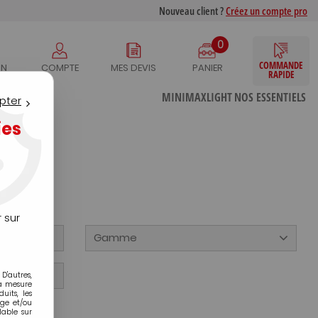
Nouveau client ?
Créez un compte pro
0
COMMANDE
IN
COMPTE
MES DEVIS
PANIER
RAPIDE
S
MINIMAXLIGHT
NOS ESSENTIELS
pter
ies
 sur
Gamme
D'autres,
la mesure
its, les
age et/ou
lable sur