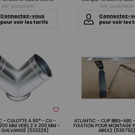
Réf. ELG529352
Réf. ELG529625
Connectez-vous
Connectez-v
pour voir les tarifs
pour voir les t
 - CULOTTE À 90° - CU -
ATLANTIC - CLIP BBG-ABS 
200 MM VERS 2 X 200 MM -
FIXATION POUR MONTAGE 
 GALVANISÉ (533329)
ABSX2 (536792