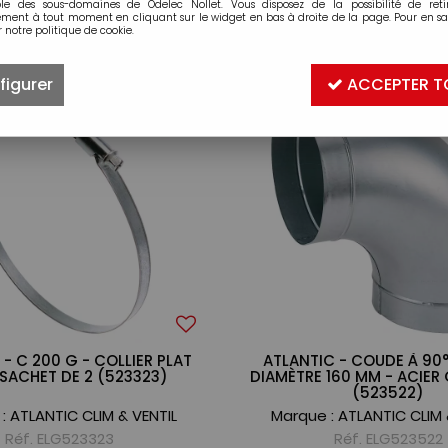
ble des sous-domaines de Odelec Nollet. Vous disposez de la possibilité de retir
ment à tout moment en cliquant sur le widget en bas à droite de la page. Pour en sav
 notre politique de cookie.
20 articles sur
20
figurer
ACCEPTER T
- C 200 G - COLLIER PLAT
ATLANTIC - COUDE À 90°
SACHET DE 2 (523323)
DIAMÈTRE 160 MM - ACIER
(523522)
 :
ATLANTIC CLIM & VENTIL
Marque :
ATLANTIC CLIM 
Réf. ELG523323
Réf. ELG523522