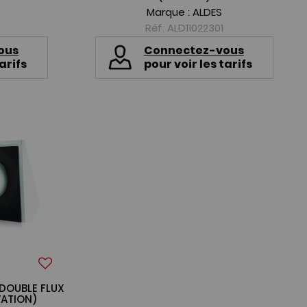
Marque :
ALDES
Réf. ALD11022301
ous
Connectez-vous
arifs
pour voir les tarifs
 DOUBLE FLUX
VATION)