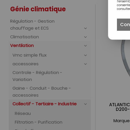
l’ensem
consente
Génie climatique
consulter
Régulation - Gestion
Con
chauffage et ECS
Climatisation
Ventilation
Vmc simple flux
accessoires
Controle - Régulation -
Variation
Gaine - Conduit - Bouche -
accessoires
Collectif - Tertiaire - Industrie
ATLANTIC 
D200-
Réseau
Marque
Filtration - Purification