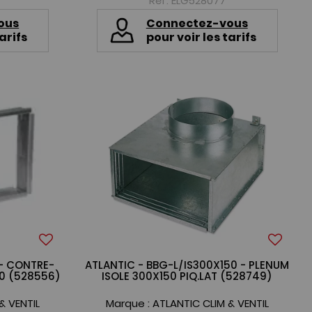
Réf. ELG528077
ous
Connectez-vous
arifs
pour voir les tarifs
 - CONTRE-
ATLANTIC - BBG-L/IS300X150 - PLENUM
50 (528556)
ISOLE 300X150 PIQ.LAT (528749)
& VENTIL
Marque :
ATLANTIC CLIM & VENTIL