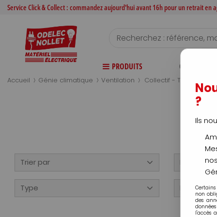
Service Click & Collect : commandez aujourd'hui avant 16h pour un retrait en
PRODUITS
CATALOGUE
>
>
>
Accueil
Génie climatique
Ventilation
Collectif - Tertiaire - I
Nou
?
Ils no
Amé
Mes
nos
Trier par
Disponibili
Gér
Type
Famille
Certains
non obli
des ann
données 
l'accès 