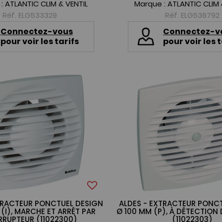
 :
ATLANTIC CLIM & VENTIL
Marque :
ATLANTIC CLIM 
Réf. ELG533329
Réf. ELG536792
Connectez-vous
Connectez-v
pour voir les tarifs
pour voir les t
TRACTEUR PONCTUEL DESIGN
ALDES - EXTRACTEUR PONC
(I), MARCHE ET ARRÊT PAR
Ø 100 MM (P), À DÉTECTION
RRUPTEUR (11022300)
(11022303)