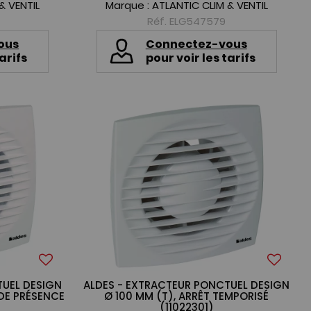
& VENTIL
Marque :
ATLANTIC CLIM & VENTIL
Réf. ELG547579
ous
Connectez-vous
arifs
pour voir les tarifs
TUEL DESIGN
ALDES - EXTRACTEUR PONCTUEL DESIGN
 DE PRÉSENCE
Ø 100 MM (T), ARRÊT TEMPORISÉ
(11022301)