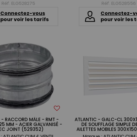
Réf. ELG528275
Réf. ELG528556
Connectez-vous
Connectez-v
pour voir les tarifs
pour voir les t
 - RACCORD MÂLE - RMT -
ATLANTIC - GALC-CL 300X1
25 MM - ACIER GALVANISÉ -
DE SOUFFLAGE SIMPLE D
EC JOINT (529352)
AILETTES MOBILES 300X15
 :
ATLANTIC CLIM & VENTIL
Marque :
ATLANTIC CLIM 