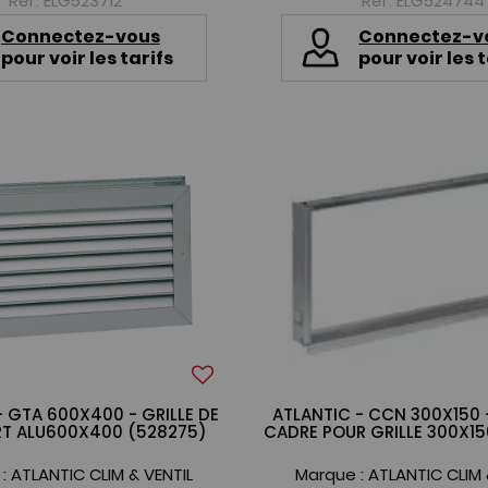
Réf. ELG523712
Réf. ELG524744
Connectez-vous
Connectez-v
pour voir les tarifs
pour voir les t
- GTA 600X400 - GRILLE DE
ATLANTIC - CCN 300X150
RT ALU600X400 (528275)
CADRE POUR GRILLE 300X1
 :
ATLANTIC CLIM & VENTIL
Marque :
ATLANTIC CLIM 