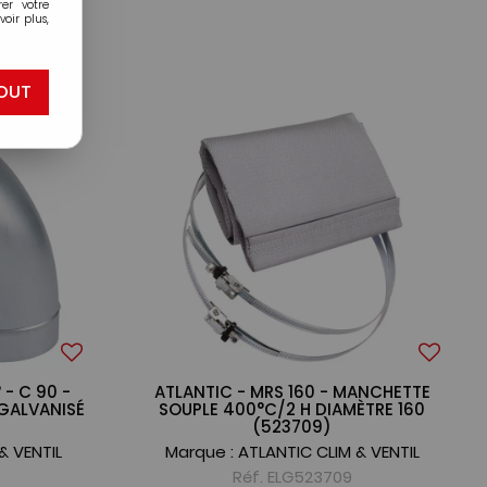
er votre
oir plus,
00
OUT
 - C 90 -
ATLANTIC - MRS 160 - MANCHETTE
 GALVANISÉ
SOUPLE 400°C/2 H DIAMÈTRE 160
(523709)
& VENTIL
Marque :
ATLANTIC CLIM & VENTIL
Réf. ELG523709