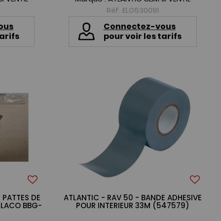
Réf. ELG530091
ous
Connectez-vous
arifs
pour voir les tarifs
- PATTES DE
ATLANTIC - RAV 50 - BANDE ADHESIVE
PLACO BBG-
POUR INTERIEUR 33M (547579)
)