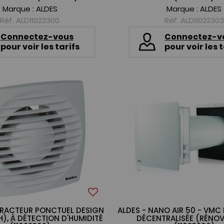
Marque :
ALDES
Marque :
ALDES
Réf. ALD11022300
Réf. ALD11022303
Connectez-vous
Connectez-v
pour voir les tarifs
pour voir les t
TRACTEUR PONCTUEL DESIGN
ALDES - NANO AIR 50 - VMC
H), À DÉTECTION D'HUMIDITÉ
DÉCENTRALISÉE (RÉNO