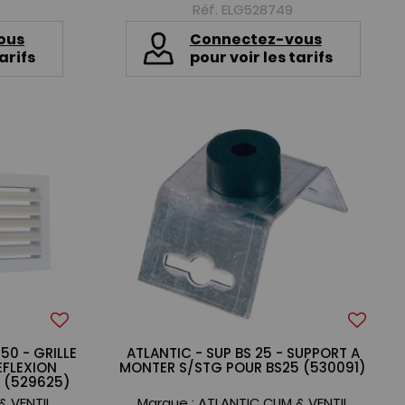
Réf. ELG528749
ous
Connectez-vous
arifs
pour voir les tarifs
50 - GRILLE
ATLANTIC - SUP BS 25 - SUPPORT A
EFLEXION
MONTER S/STG POUR BS25 (530091)
0 (529625)
& VENTIL
Marque :
ATLANTIC CLIM & VENTIL